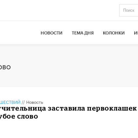
НОВОСТИ
ТЕМА ДНЯ
КОЛОНКИ
И
ово
ШЕСТВИЙ
//
Новость
учительница заставила первоклашек
убое слово