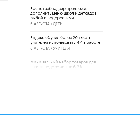
Роспотребнадзор предложил
дополнить меню школ и детсадов
рыбой и водорослями
6 АВГУСТА /
ДЕТИ
​Яндекс обучил более 20 тысяч
учителей использовать ИИ в работе
6 АВГУСТА /
УЧИТЕЛЯ
Минимальный набор товаров для
школы подорожал на 6,3%
5 АВГУСТА /
ШКОЛЬНИКИ
Вышел в свет новый номер научно-
публицистического журнала
«Образовательная политика» № 2
(2026)
3 ИЮЛЯ /
АНОНС
Школьники и студенты Москвы
почтили память героев Великой
Отечественной войны
22 ИЮНЯ /
ГОРОДСКОЕ ОБРАЗОВАНИЕ
алов