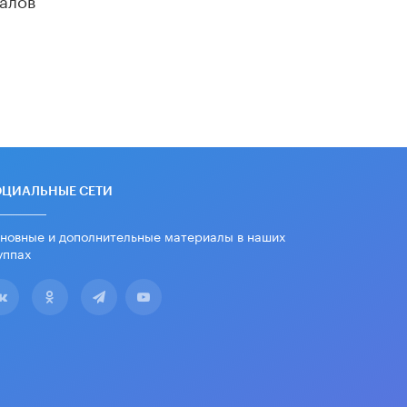
«Егор, давай во двор!»
22 ИЮНЯ /
АНОНС
Из закона о регулировании ИИ
убрали запрет на иностранные
нейросети
22 ИЮНЯ /
BIG DATA
Рособрнадзор предупредил о трех
схемах мошенничества в период
сдачи ЕГЭ
ОЦИАЛЬНЫЕ СЕТИ
19 ИЮНЯ /
ЕГЭ И ОГЭ
новные и дополнительные материалы в наших
​Яндекс выпустил отчёт об
уппах
устойчивом развитии за 2025 год
17 ИЮНЯ /
АНАЛИТИКА
Московский выпускной на ВДНХ
соберет более 60 артистов
17 ИЮНЯ /
ГОРОДСКОЕ ОБРАЗОВАНИЕ
Названы лучшие российские вузы в
2026 году по версии RAEX