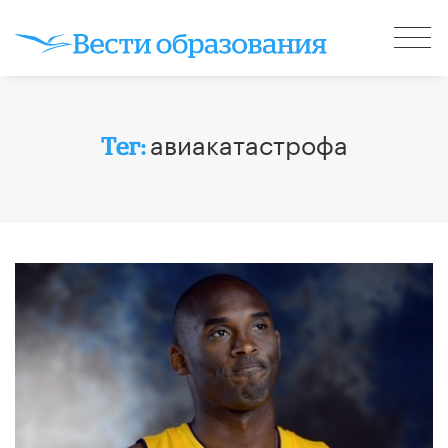
авиакатастрофа
Тег: