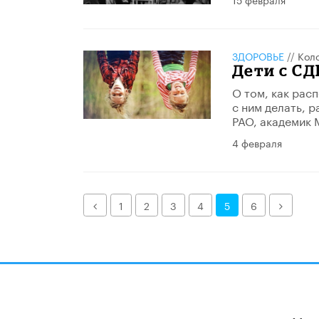
ЗДОРОВЬЕ
//
Кол
Дети с СД
О том, как рас
с ним делать, 
РАО, академик 
4 февраля
Назад
Далее
1
2
3
4
5
6