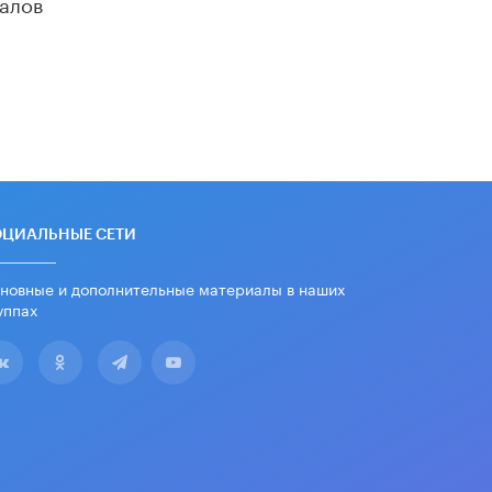
алов
школьные учебники примеры
женщин-инженеров
5 ИЮНЯ /
УЧЕБНИКИ
Уличенный в списывании школьник
вернул себе призовое место на
олимпиаде через суд
5 ИЮНЯ /
ЧТО ПРОИСХОДИТ?
«Евгений Онегин» станет
обязательным для повторения в 10–
11-х классах
ОЦИАЛЬНЫЕ СЕТИ
4 ИЮНЯ /
КАЧЕСТВО ОБРАЗОВАНИЯ
новные и дополнительные материалы в наших
В Общественной палате предложили
уппах
шить школьную форму с учетом
национальных традиций регионов
4 ИЮНЯ /
ШКОЛЬНИКИ
В Госдуме предложили ввести
онлайн-формат для апелляций ЕГЭ
3 ИЮНЯ /
ЕГЭ И ОГЭ
​Яндекс выпустил бесплатный курс