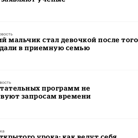
овость
й мальчик стал девочкой после того
тдали в приемную семью
вость
итательных программ не
твуют запросам времени
ка
крытого урока: как ведут себя