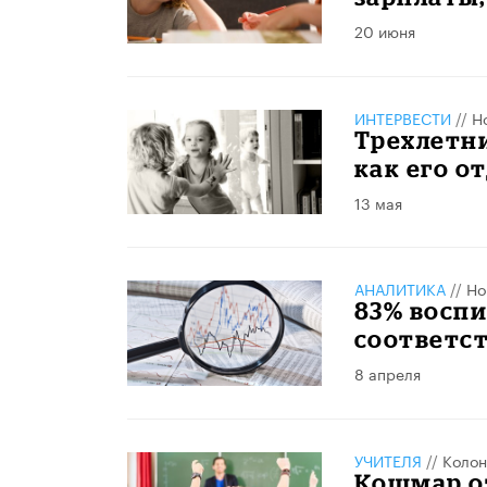
20 июня
ИНТЕРВЕСТИ
//
Н
Трехлетни
как его о
13 мая
АНАЛИТИКА
//
Но
83% восп
соответс
8 апреля
УЧИТЕЛЯ
//
Колон
Кошмар от