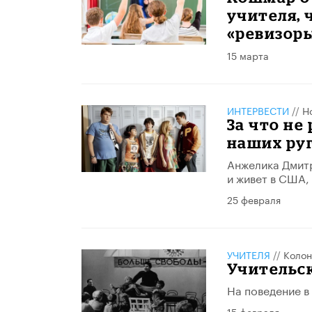
учителя, 
«ревизор
15 марта
ИНТЕРВЕСТИ
//
Н
За что не
наших ру
Анжелика Дмитр
и живет в США,
25 февраля
УЧИТЕЛЯ
//
Колон
Учительс
На поведение в
15 февраля