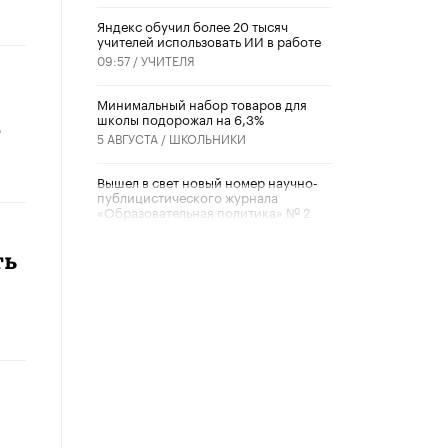
​Яндекс обучил более 20 тысяч
учителей использовать ИИ в работе
09:57 /
УЧИТЕЛЯ
Минимальный набор товаров для
школы подорожал на 6,3%
е
5 АВГУСТА /
ШКОЛЬНИКИ
Вышел в свет новый номер научно-
публицистического журнала
«Образовательная политика» № 2
(2026)
3 ИЮЛЯ /
АНОНС
ть
Школьники и студенты Москвы
почтили память героев Великой
Отечественной войны
22 ИЮНЯ /
ГОРОДСКОЕ ОБРАЗОВАНИЕ
«Егор, давай во двор!»
22 ИЮНЯ /
АНОНС
Из закона о регулировании ИИ