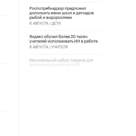
Роспотребнадзор предложил
дополнить меню школ и детсадов
рыбой и водорослями
6 АВГУСТА /
ДЕТИ
​Яндекс обучил более 20 тысяч
учителей использовать ИИ в работе
6 АВГУСТА /
УЧИТЕЛЯ
Минимальный набор товаров для
школы подорожал на 6,3%
5 АВГУСТА /
ШКОЛЬНИКИ
Вышел в свет новый номер научно-
публицистического журнала
«Образовательная политика» № 2
(2026)
3 ИЮЛЯ /
АНОНС
Школьники и студенты Москвы
почтили память героев Великой
Отечественной войны
22 ИЮНЯ /
ГОРОДСКОЕ ОБРАЗОВАНИЕ