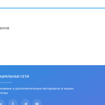
16 ИЮНЯ /
АНАЛИТИКА
В России предложили ввести
обязательные уроки каллиграфии в
детских садах
алов
11 ИЮНЯ /
ВОСПИТАНИЕ
​Как будущие реставраторы –
студенты столичного колледжа,
помогают восстанавливать
культурные и исторические объекты
11 ИЮНЯ /
ГОРОДСКОЕ ОБРАЗОВАНИЕ
​Почти 50 новых объектов
образования открыли в этом
учебном году в Москве
10 ИЮНЯ /
ГОРОДСКОЕ ОБРАЗОВАНИЕ
ОЦИАЛЬНЫЕ СЕТИ
Госдума приняла закон о детских
SIM-картах
новные и дополнительные материалы в наших
10 ИЮНЯ /
ДЕТИ
уппах
Глава СПЧ предложил вернуть в