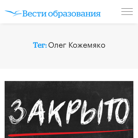
Олег Кожемяко
Тег: