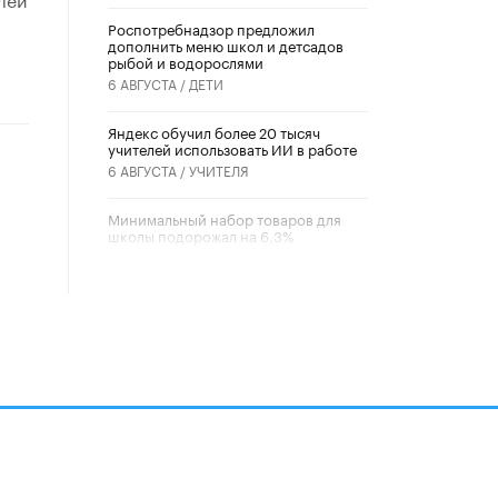
Роспотребнадзор предложил
дополнить меню школ и детсадов
рыбой и водорослями
6 АВГУСТА /
ДЕТИ
​Яндекс обучил более 20 тысяч
учителей использовать ИИ в работе
6 АВГУСТА /
УЧИТЕЛЯ
Минимальный набор товаров для
школы подорожал на 6,3%
5 АВГУСТА /
ШКОЛЬНИКИ
Вышел в свет новый номер научно-
публицистического журнала
«Образовательная политика» № 2
(2026)
3 ИЮЛЯ /
АНОНС
Школьники и студенты Москвы
почтили память героев Великой
Отечественной войны
22 ИЮНЯ /
ГОРОДСКОЕ ОБРАЗОВАНИЕ
алов