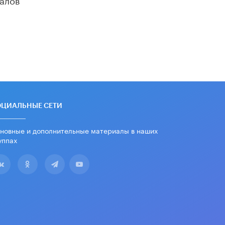
«Егор, давай во двор!»
22 ИЮНЯ /
АНОНС
Из закона о регулировании ИИ
убрали запрет на иностранные
нейросети
22 ИЮНЯ /
BIG DATA
Рособрнадзор предупредил о трех
схемах мошенничества в период
сдачи ЕГЭ
ОЦИАЛЬНЫЕ СЕТИ
19 ИЮНЯ /
ЕГЭ И ОГЭ
новные и дополнительные материалы в наших
​Яндекс выпустил отчёт об
уппах
устойчивом развитии за 2025 год
17 ИЮНЯ /
АНАЛИТИКА
Московский выпускной на ВДНХ
соберет более 60 артистов
17 ИЮНЯ /
ГОРОДСКОЕ ОБРАЗОВАНИЕ
Названы лучшие российские вузы в
2026 году по версии RAEX