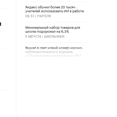
​Яндекс обучил более 20 тысяч
учителей использовать ИИ в работе
09:57 /
УЧИТЕЛЯ
и
Минимальный набор товаров для
школы подорожал на 6,3%
5 АВГУСТА /
ШКОЛЬНИКИ
Вышел в свет новый номер научно-
публицистического журнала
«Образовательная политика» № 2
(2026)
3 ИЮЛЯ /
АНОНС
Школьники и студенты Москвы
почтили память героев Великой
Отечественной войны
22 ИЮНЯ /
ГОРОДСКОЕ ОБРАЗОВАНИЕ
«Егор, давай во двор!»
22 ИЮНЯ /
АНОНС
Из закона о регулировании ИИ