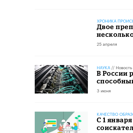
ХРОНИКА ПРОИС
Двое преп
нескольк
25 апреля
НАУКА
//
Новость
В России 
способный
3 июня
КАЧЕСТВО ОБРА
С 1 январ
соискате