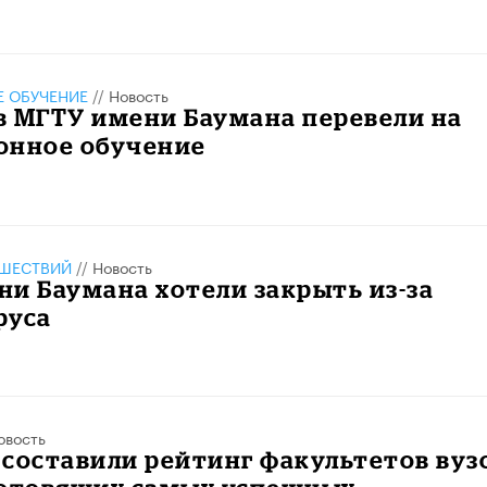
 ОБУЧЕНИЕ
//
Новость
в МГТУ имени Баумана перевели на
онное обучение
ШЕСТВИЙ
//
Новость
и Баумана хотели закрыть из-за
руса
овость
составили рейтинг факультетов вуз