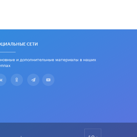
школьные учебники примеры
женщин-инженеров
5 ИЮНЯ /
УЧЕБНИКИ
Уличенный в списывании школьник
вернул себе призовое место на
олимпиаде через суд
5 ИЮНЯ /
ЧТО ПРОИСХОДИТ?
ОЦИАЛЬНЫЕ СЕТИ
«Евгений Онегин» станет
новные и дополнительные материалы в наших
обязательным для повторения в 10–
уппах
11-х классах
4 ИЮНЯ /
КАЧЕСТВО ОБРАЗОВАНИЯ
В Общественной палате предложили
шить школьную форму с учетом
национальных традиций регионов
4 ИЮНЯ /
ШКОЛЬНИКИ
В Госдуме предложили ввести
онлайн-формат для апелляций ЕГЭ
3 ИЮНЯ /
ЕГЭ И ОГЭ
18+
​Яндекс выпустил бесплатный курс