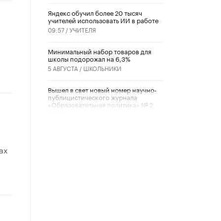
​Яндекс обучил более 20 тысяч
учителей использовать ИИ в работе
09:57 /
УЧИТЕЛЯ
Минимальный набор товаров для
школы подорожал на 6,3%
5 АВГУСТА /
ШКОЛЬНИКИ
Вышел в свет новый номер научно-
публицистического журнала
«Образовательная политика» № 2
(2026)
3 ИЮЛЯ /
АНОНС
Школьники и студенты Москвы
ах
почтили память героев Великой
Отечественной войны
22 ИЮНЯ /
ГОРОДСКОЕ ОБРАЗОВАНИЕ
«Егор, давай во двор!»
22 ИЮНЯ /
АНОНС
Из закона о регулировании ИИ