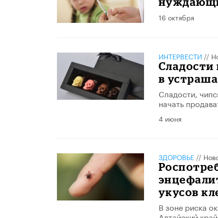
нуждающи
16 октября
ИНТЕРВЕСТИ
//
Н
Сладости 
в устраш
Сладости, чипс
начать продава
4 июня
ЗДОРОВЬЕ
//
Нов
Роспотреб
энцефалит
укусов к
В зоне риска о
Алтайский край