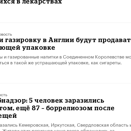
хся в лекарствах
овость
и газировку в Англии будут продава
ающей упаковке
ы и газированные напитки в Соединенном Королевстве мо
ться в такой же устрашающей упаковке, как сигареты.
ость
надзор: 5 человек заразились
ом, ещё 87 – боррелиозом после
лещей
казались Кемеровская, Иркутская, Свердловская область 
. Жители этих регионов чаще всего обращались за