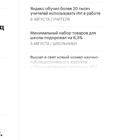
​Яндекс обучил более 20 тысяч
учителей использовать ИИ в работе
6 АВГУСТА /
УЧИТЕЛЯ
иц
Минимальный набор товаров для
школы подорожал на 6,3%
5 АВГУСТА /
ШКОЛЬНИКИ
Вышел в свет новый номер научно-
публицистического журнала
«Образовательная политика» № 2
(2026)
3 ИЮЛЯ /
АНОНС
Школьники и студенты Москвы
почтили память героев Великой
Отечественной войны
22 ИЮНЯ /
ГОРОДСКОЕ ОБРАЗОВАНИЕ
«Егор, давай во двор!»
22 ИЮНЯ /
АНОНС
,
Из закона о регулировании ИИ