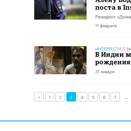
поста в I
Резидент «Дома
11 февраля
ИНТЕРВЕСТИ
//
Н
В Индии м
рождения 
31 января
Назад
1
2
3
4
5
6
7
...