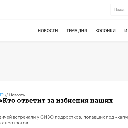
НОВОСТИ
ТЕМА ДНЯ
КОЛОНКИ
И
Т?
//
Новость
 «Кто ответит за избиения наших
ичей встречали у СИЗО подростков, попавших под «хапу
ых протестов.