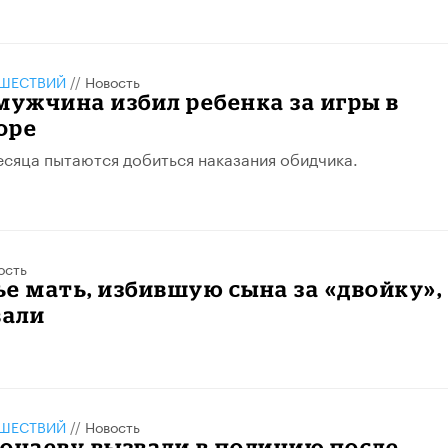
ШЕСТВИЙ
//
Новость
мужчина избил ребенка за игры в
оре
есяца пытаются добиться наказания обидчика.
ость
е мать, избившую сына за «двойку»,
али
ШЕСТВИЙ
//
Новость
онаеву вызвали в полицию после