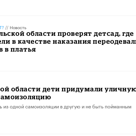
Т?
//
Новость
льской области проверят детсад, где
ли в качестве наказания переодевал
 в платья
кой области дети придумали уличну
 самоизоляцию
ь из одной самоизоляции в другую и не быть пойманным