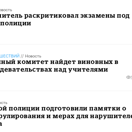
овость
читель раскритиковал экзамены под
 полиции
ШЕСТВИЙ
//
Новость
нный комитет найдет виновных в
здевательствах над учителями
ость
ой полиции подготовили памятки о
рулирования и мерах для нарушител
а