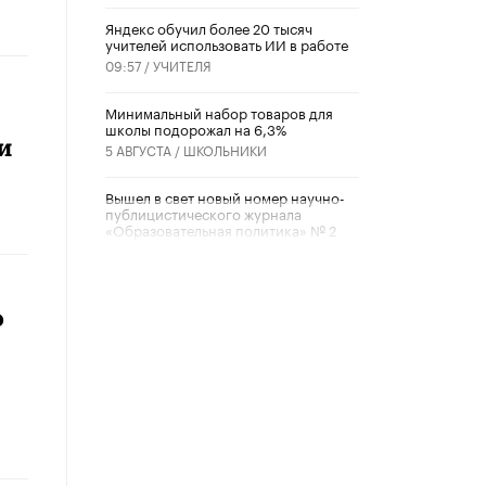
​Яндекс обучил более 20 тысяч
учителей использовать ИИ в работе
09:57 /
УЧИТЕЛЯ
Минимальный набор товаров для
школы подорожал на 6,3%
и
5 АВГУСТА /
ШКОЛЬНИКИ
Вышел в свет новый номер научно-
публицистического журнала
«Образовательная политика» № 2
(2026)
3 ИЮЛЯ /
АНОНС
Школьники и студенты Москвы
ю
почтили память героев Великой
Отечественной войны
22 ИЮНЯ /
ГОРОДСКОЕ ОБРАЗОВАНИЕ
«Егор, давай во двор!»
22 ИЮНЯ /
АНОНС
Из закона о регулировании ИИ