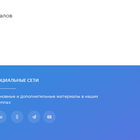
школьные учебники примеры
женщин-инженеров
алов
5 ИЮНЯ /
УЧЕБНИКИ
Уличенный в списывании школьник
вернул себе призовое место на
олимпиаде через суд
5 ИЮНЯ /
ЧТО ПРОИСХОДИТ?
«Евгений Онегин» станет
обязательным для повторения в 10–
11-х классах
4 ИЮНЯ /
КАЧЕСТВО ОБРАЗОВАНИЯ
ОЦИАЛЬНЫЕ СЕТИ
В Общественной палате предложили
шить школьную форму с учетом
национальных традиций регионов
новные и дополнительные материалы в наших
уппах
4 ИЮНЯ /
ШКОЛЬНИКИ
В Госдуме предложили ввести
онлайн-формат для апелляций ЕГЭ
3 ИЮНЯ /
ЕГЭ И ОГЭ
​Яндекс выпустил бесплатный курс