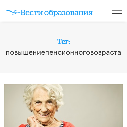
Тег:
повышениепенсионноговозраста