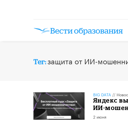
защита от ИИ-мошенн
Тег:
BIG DATA
//
Новос
​Яндекс в
ИИ-мошен
2 июня