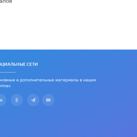
«Егор, давай во двор!»
22 ИЮНЯ /
АНОНС
Из закона о регулировании ИИ
убрали запрет на иностранные
нейросети
22 ИЮНЯ /
BIG DATA
Рособрнадзор предупредил о трех
схемах мошенничества в период
сдачи ЕГЭ
ОЦИАЛЬНЫЕ СЕТИ
19 ИЮНЯ /
ЕГЭ И ОГЭ
новные и дополнительные материалы в наших
​Яндекс выпустил отчёт об
уппах
устойчивом развитии за 2025 год
17 ИЮНЯ /
АНАЛИТИКА
Московский выпускной на ВДНХ
соберет более 60 артистов
17 ИЮНЯ /
ГОРОДСКОЕ ОБРАЗОВАНИЕ
Названы лучшие российские вузы в
2026 году по версии RAEX