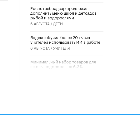
Роспотребнадзор предложил
дополнить меню школ и детсадов
рыбой и водорослями
6 АВГУСТА /
ДЕТИ
​Яндекс обучил более 20 тысяч
учителей использовать ИИ в работе
6 АВГУСТА /
УЧИТЕЛЯ
Минимальный набор товаров для
школы подорожал на 6,3%
5 АВГУСТА /
ШКОЛЬНИКИ
Вышел в свет новый номер научно-
публицистического журнала
«Образовательная политика» № 2
(2026)
3 ИЮЛЯ /
АНОНС
Школьники и студенты Москвы
почтили память героев Великой
Отечественной войны
22 ИЮНЯ /
ГОРОДСКОЕ ОБРАЗОВАНИЕ
алов