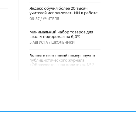
​Яндекс обучил более 20 тысяч
учителей использовать ИИ в работе
09:57 /
УЧИТЕЛЯ
Минимальный набор товаров для
школы подорожал на 6,3%
5 АВГУСТА /
ШКОЛЬНИКИ
Вышел в свет новый номер научно-
публицистического журнала
«Образовательная политика» № 2
(2026)
3 ИЮЛЯ /
АНОНС
Школьники и студенты Москвы
почтили память героев Великой
Отечественной войны
22 ИЮНЯ /
ГОРОДСКОЕ ОБРАЗОВАНИЕ
«Егор, давай во двор!»
22 ИЮНЯ /
АНОНС
алов
Из закона о регулировании ИИ