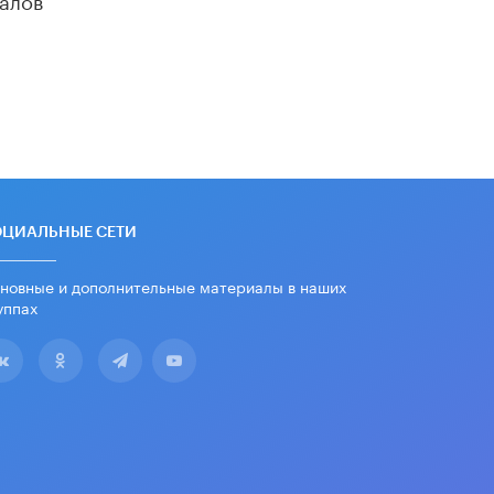
убрали запрет на иностранные
нейросети
22 ИЮНЯ /
BIG DATA
Рособрнадзор предупредил о трех
схемах мошенничества в период
сдачи ЕГЭ
19 ИЮНЯ /
ЕГЭ И ОГЭ
​Яндекс выпустил отчёт об
устойчивом развитии за 2025 год
ОЦИАЛЬНЫЕ СЕТИ
17 ИЮНЯ /
АНАЛИТИКА
новные и дополнительные материалы в наших
Московский выпускной на ВДНХ
соберет более 60 артистов
уппах
17 ИЮНЯ /
ГОРОДСКОЕ ОБРАЗОВАНИЕ
Названы лучшие российские вузы в
2026 году по версии RAEX
16 ИЮНЯ /
АНАЛИТИКА
В России предложили ввести
обязательные уроки каллиграфии в
детских садах