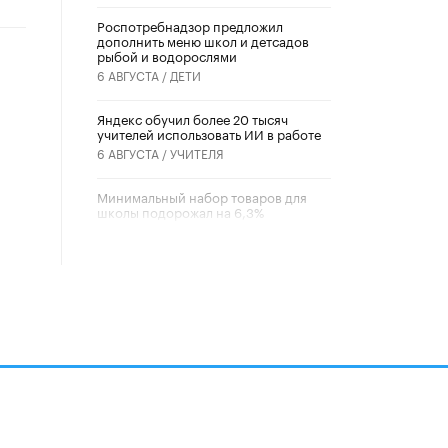
Роспотребнадзор предложил
дополнить меню школ и детсадов
рыбой и водорослями
6 АВГУСТА /
ДЕТИ
​Яндекс обучил более 20 тысяч
учителей использовать ИИ в работе
6 АВГУСТА /
УЧИТЕЛЯ
Минимальный набор товаров для
школы подорожал на 6,3%
5 АВГУСТА /
ШКОЛЬНИКИ
Вышел в свет новый номер научно-
публицистического журнала
«Образовательная политика» № 2
(2026)
3 ИЮЛЯ /
АНОНС
Школьники и студенты Москвы
почтили память героев Великой
Отечественной войны
22 ИЮНЯ /
ГОРОДСКОЕ ОБРАЗОВАНИЕ
алов