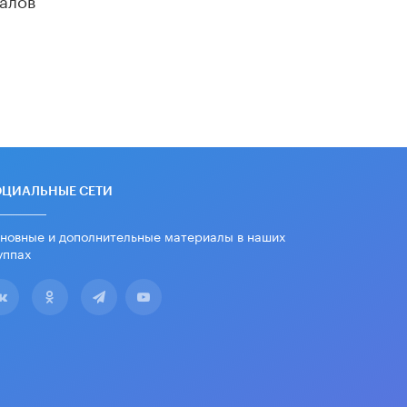
«Егор, давай во двор!»
22 ИЮНЯ /
АНОНС
Из закона о регулировании ИИ
убрали запрет на иностранные
нейросети
22 ИЮНЯ /
BIG DATA
Рособрнадзор предупредил о трех
схемах мошенничества в период
сдачи ЕГЭ
ОЦИАЛЬНЫЕ СЕТИ
19 ИЮНЯ /
ЕГЭ И ОГЭ
новные и дополнительные материалы в наших
​Яндекс выпустил отчёт об
уппах
устойчивом развитии за 2025 год
17 ИЮНЯ /
АНАЛИТИКА
Московский выпускной на ВДНХ
соберет более 60 артистов
17 ИЮНЯ /
ГОРОДСКОЕ ОБРАЗОВАНИЕ
Названы лучшие российские вузы в
2026 году по версии RAEX