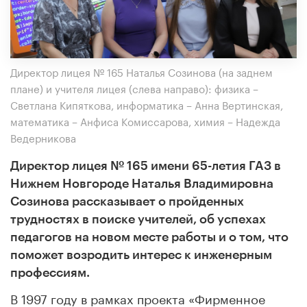
Директор лицея № 165 Наталья Созинова (на заднем
плане) и учителя лицея (слева направо): физика –
Светлана Кипяткова, информатика – Анна Вертинская,
математика – Анфиса Комиссарова, химия – Надежда
Ведерникова
Директор лицея № 165 имени 65-летия ГАЗ в
Нижнем Новгороде Наталья Владимировна
Созинова рассказывает о пройденных
трудностях в поиске учителей, об успехах
педагогов на новом месте работы и о том, что
поможет возродить интерес к инженерным
профессиям.
В 1997 году в рамках проекта «Фирменное