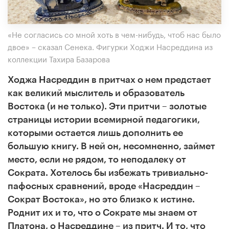
«Не согласись со мной хоть в чем-нибудь, чтоб нас было
двое» – сказал Сенека. Фигурки Ходжи Насреддина из
коллекции Тахира Базарова
Ходжа Насреддин в притчах о нем предстает
как великий мыслитель и образователь
Востока (и не только). Эти притчи – золотые
страницы истории всемирной педагогики,
которыми остается лишь дополнить ее
большую книгу. В ней он, несомненно, займет
место, если не рядом, то неподалеку от
Сократа. Хотелось бы избежать тривиально-
пафосных сравнений, вроде «Насреддин –
Сократ Востока», но это близко к истине.
Роднит их и то, что о Сократе мы знаем от
Платона, о Насреддине – из притч. И то, что