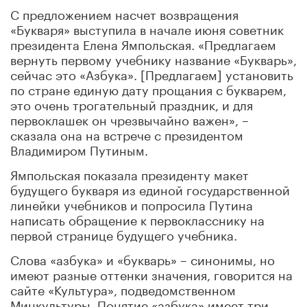
С предложением насчет возвращения
«Букваря» выступила в начале июня советник
президента Елена Ямпольская. «Предлагаем
вернуть первому учебнику название «Букварь»,
сейчас это «Азбука». [Предлагаем] установить
по стране единую дату прощания с букварем,
это очень трогательный праздник, и для
первоклашек он чрезвычайно важен», –
сказала она на встрече с президентом
Владимиром Путиным.
Ямпольская показала президенту макет
будущего букваря из единой государственной
линейки учебников и попросила Путина
написать обращение к первокласснику на
первой странице будущего учебника.
Слова «азбука» и «букварь» – синонимы, но
имеют разные оттенки значения, говорится на
сайте «Культура», подведомственном
Минкультуры. Понятие «азбука» имеет три