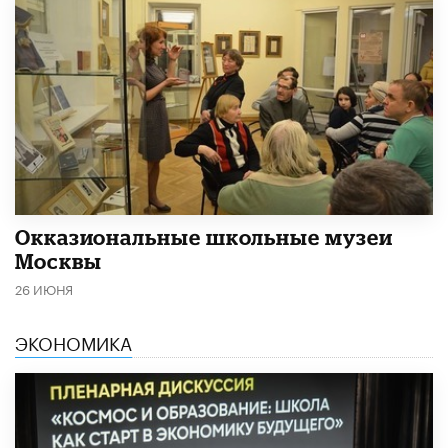
​Окказиональные школьные музеи
Москвы
26 ИЮНЯ
ЭКОНОМИКА