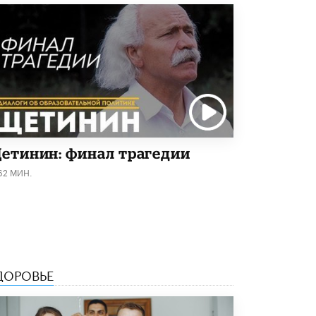
4 ИЮНЯ /
КАЧЕСТВО ОБРАЗОВАНИЯ
В Общественной палате предложили
шить школьную форму с учетом
национальных традиций регионов
4 ИЮНЯ /
ШКОЛЬНИКИ
В Госдуме предложили ввести онлайн-
формат для апелляций ЕГЭ
3 ИЮНЯ /
ЕГЭ И ОГЭ
етинин: финал трагедии
​Яндекс выпустил бесплатный курс по
защите от ИИ-мошенничества
62 МИН.
2 ИЮНЯ /
BIG DATA
В России начнут применять новые
подходы к разрешению конфликтов в
школах
2 ИЮНЯ /
ПОДРОСТКИ
ДОРОВЬЕ
Академик РАН предупредил, что
ChatGPT отучит школьников думать
1 ИЮНЯ /
ШКОЛЬНИКИ