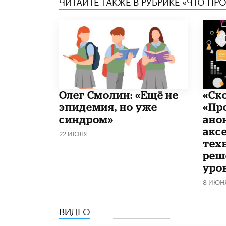
ЧИТАЙТЕ ТАКЖЕ В РУБРИКЕ «ЧТО ПР
​Олег Смолин: «Ещё не
«Ск
эпидемия, но уже
«Пр
синдром»
ано
акс
22 ИЮЛЯ
тех
реш
уро
8 ИЮН
ВИДЕО