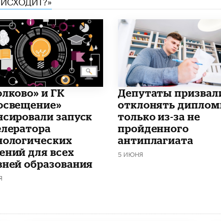
ОИСХОДИТ?»
олково» и ГК
Депутаты призвал
освещение»
отклонять дипло
нсировали запуск
только из-за не
елератора
пройденного
нологических
антиплагиата
ений для всех
5 ИЮНЯ
вней образования
Я