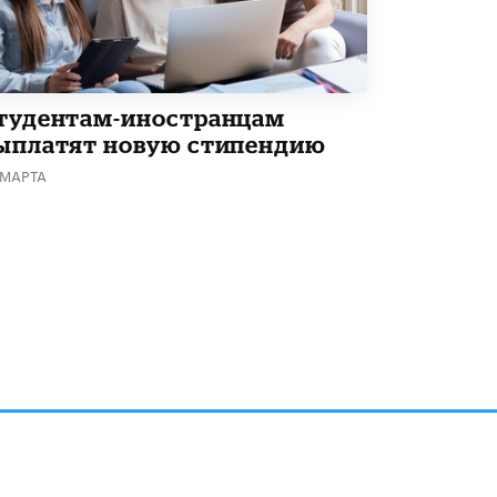
тудентам-иностранцам
ыплатят новую стипендию
 МАРТА