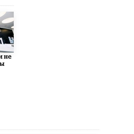
8 ИЮНЯ /
ЕГЭ И ОГЭ
Школа «СКОЛКА» и Госкорпорация
«Росатом» подписали соглашение о
сотрудничестве
8 ИЮНЯ /
ОБРАЗОВАТЕЛЬНАЯ ПОЛИТИКА
Депутаты призвали не отклонять
дипломы только из-за не пройденного
антиплагиата
и не
5 ИЮНЯ /
ЧТО ПРОИСХОДИТ?
мы
Минпросвещения просят добавить в
школьные учебники примеры женщин-
инженеров
5 ИЮНЯ /
УЧЕБНИКИ
Уличенный в списывании школьник
вернул себе призовое место на
олимпиаде через суд
5 ИЮНЯ /
ЧТО ПРОИСХОДИТ?
«Евгений Онегин» станет обязательным
для повторения в 10–11-х классах