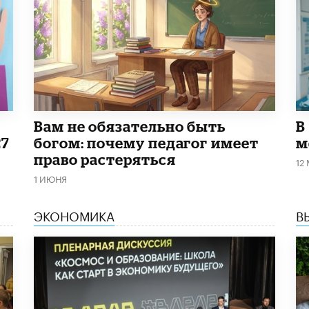
​Вам не обязательно быть
В
27
богом: почему педагог имеет
м
право растеряться
12
1 ИЮНЯ
ЭКОНОМИКА
В