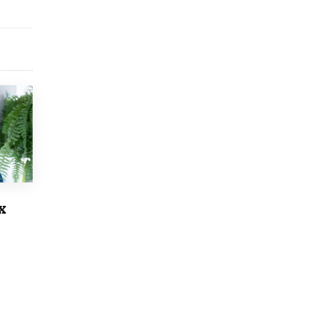
схемах мошенничества в период сдачи
ЕГЭ
19 ИЮНЯ /
ЕГЭ И ОГЭ
​Яндекс выпустил отчёт об устойчивом
развитии за 2025 год
17 ИЮНЯ /
АНАЛИТИКА
Московский выпускной на ВДНХ
соберет более 60 артистов
17 ИЮНЯ /
ГОРОДСКОЕ ОБРАЗОВАНИЕ
Названы лучшие российские вузы в
2026 году по версии RAEX
16 ИЮНЯ /
АНАЛИТИКА
х
В России предложили ввести
обязательные уроки каллиграфии в
детских садах
11 ИЮНЯ /
ВОСПИТАНИЕ
​Как будущие реставраторы – студенты
столичного колледжа, помогают
восстанавливать культурные и