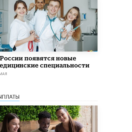
Рособрнадзор ответил на жалобы
школьников на ошибки в ЕГЭ по
русскому
8 ИЮНЯ /
ЕГЭ И ОГЭ
Школа «СКОЛКА» и Госкорпорация
«Росатом» подписали соглашение о
сотрудничестве
8 ИЮНЯ /
ОБРАЗОВАТЕЛЬНАЯ ПОЛИТИКА
 России появятся новые
Депутаты призвали не отклонять
едицинские специальности
дипломы только из-за не пройденного
антиплагиата
 МАЯ
5 ИЮНЯ /
ЧТО ПРОИСХОДИТ?
Минпросвещения просят добавить в
ЫПЛАТЫ
школьные учебники примеры женщин-
инженеров
5 ИЮНЯ /
УЧЕБНИКИ
Уличенный в списывании школьник
вернул себе призовое место на
олимпиаде через суд