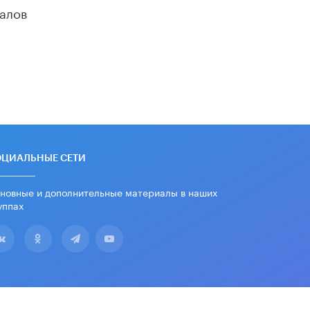
алов
Академик РАН предупредил, что
ChatGPT отучит школьников думать
1 ИЮНЯ /
ШКОЛЬНИКИ
ОЦИАЛЬНЫЕ СЕТИ
новные и дополнительные материалы в наших
уппах