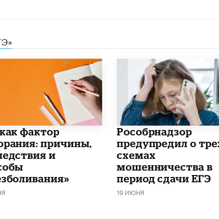
ГЭ»
 как фактор
Рособрнадзор
орания: причины,
предупредил о тре
ледствия и
схемах
собы
мошенничества в
езболивания»
период сдачи ЕГЭ
НЯ
19 ИЮНЯ