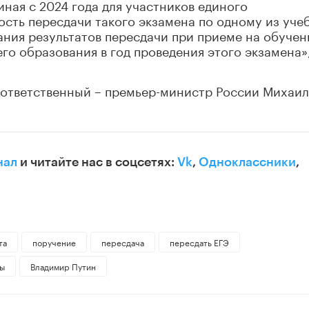
ая с 2024 года для участников единого
сть пересдачи такого экзамена по одному из уче
ания результатов пересдачи при приеме на обучен
о образования в год проведения этого экзамена»,
, ответственный – премьер-министр России Михаил
нал
и читайте нас в соцсетях:
Vk
,
Одноклассники
,
та
поручение
пересдача
пересдать ЕГЭ
ны
Владимир Путин