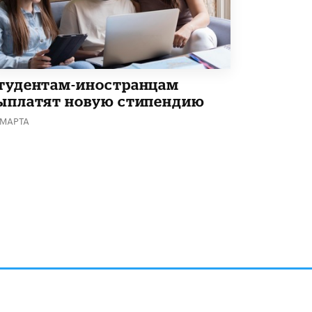
5 ИЮНЯ /
ЧТО ПРОИСХОДИТ?
«Евгений Онегин» станет обязательным
для повторения в 10–11-х классах
4 ИЮНЯ /
КАЧЕСТВО ОБРАЗОВАНИЯ
тудентам-иностранцам
В Общественной палате предложили
шить школьную форму с учетом
ыплатят новую стипендию
национальных традиций регионов
 МАРТА
4 ИЮНЯ /
ШКОЛЬНИКИ
В Госдуме предложили ввести онлайн-
формат для апелляций ЕГЭ
3 ИЮНЯ /
ЕГЭ И ОГЭ
​Яндекс выпустил бесплатный курс по
защите от ИИ-мошенничества
2 ИЮНЯ /
BIG DATA
В России начнут применять новые
подходы к разрешению конфликтов в
школах
2 ИЮНЯ /
ПОДРОСТКИ