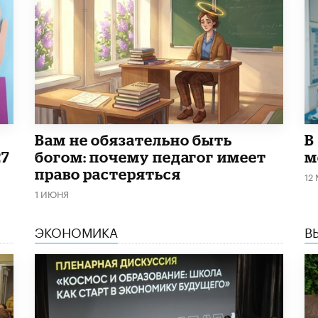
​Вам не обязательно быть
В
27
богом: почему педагог имеет
м
право растеряться
12
1 ИЮНЯ
ЭКОНОМИКА
В