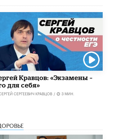
исторические объекты
11 ИЮНЯ /
ГОРОДСКОЕ ОБРАЗОВАНИЕ
​Почти 50 новых объектов образования
открыли в этом учебном году в Москве
10 ИЮНЯ /
ГОРОДСКОЕ ОБРАЗОВАНИЕ
Госдума приняла закон о детских SIM-
картах
10 ИЮНЯ /
ДЕТИ
Глава СПЧ предложил вернуть в школы
устные переходные экзамены
ергей Кравцов: «Экзамены –
9 ИЮНЯ /
КАЧЕСТВО ОБРАЗОВАНИЯ
то для себя»
СЕРГЕЙ СЕРГЕЕВИЧ КРАВЦОВ
/
3 МИН.
​Объединяя дошкольный мир
8 ИЮНЯ /
АНОНС
«Сколково» и ГК «Просвещение»
анонсировали запуск акселератора
ДОРОВЬЕ
технологических решений для всех
уровней образования
8 ИЮНЯ /
ЧТО ПРОИСХОДИТ?