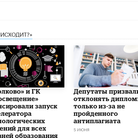
ОИСХОДИТ?»
олково» и ГК
Депутаты призвал
освещение»
отклонять дипло
нсировали запуск
только из-за не
елератора
пройденного
нологических
антиплагиата
ений для всех
5 ИЮНЯ
вней образования