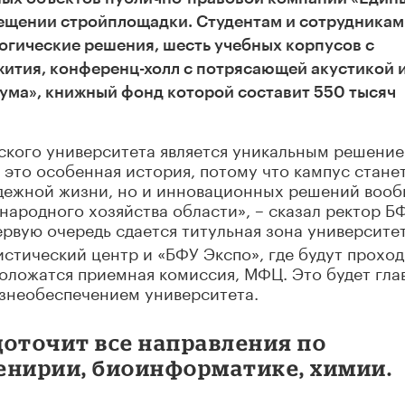
сещении стройплощадки. Студентам и сотрудникам
огические решения, шесть учебных корпусов с
ития, конференц-холл с потрясающей акустикой 
ума», книжный фонд которой составит 550 тысяч
ского университета является уникальным решени
 это особенная история, потому что кампус стане
дежной жизни, но и инновационных решений вооб
народного хозяйства области», – сказал ректор Б
ервую очередь сдается титульная зона университе
истический центр и «БФУ Экспо», где будут проход
оложатся приемная комиссия, МФЦ. Это будет гла
изнеобеспечением университета.
доточит все направления по
енирии, биоинформатике, химии.