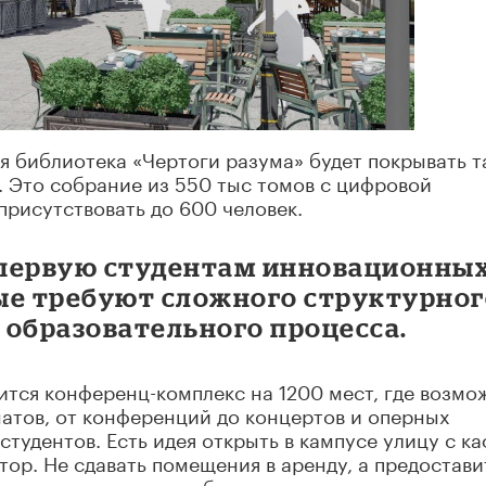
я библиотека «Чертоги разума» будет покрывать т
 Это собрание из 550 тыс томов с цифровой
присутствовать до 600 человек.
 первую студентам инновационны
ые требуют сложного структурног
 образовательного процесса.
ится конференц-комплекс на 1200 мест, где возмо
атов, от конференций до концертов и оперных
студентов. Есть идея открыть в кампусе улицу с ка
тор. Не сдавать помещения в аренду, а предостави
иативы, связанные с общественным питанием,