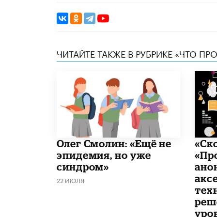
ЧИТАЙТЕ ТАКЖЕ В РУБРИКЕ «ЧТО ПР
​Олег Смолин: «Ещё не
«Ск
эпидемия, но уже
«Пр
синдром»
ано
акс
22 ИЮЛЯ
тех
реш
уро