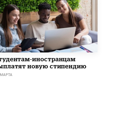
Академик РАН предупредил, что
ChatGPT отучит школьников думать
1 ИЮНЯ /
ШКОЛЬНИКИ
тудентам-иностранцам
ыплатят новую стипендию
 МАРТА