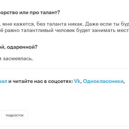
порство или про талант?
, мне кажется, без таланта никак. Даже если ты бу
всё равно талантливый человек будет занимать мес
ой, одаренной?
и засмеялась.
нал
и читайте нас в соцсетях:
Vk
,
Одноклассники
,
подросток