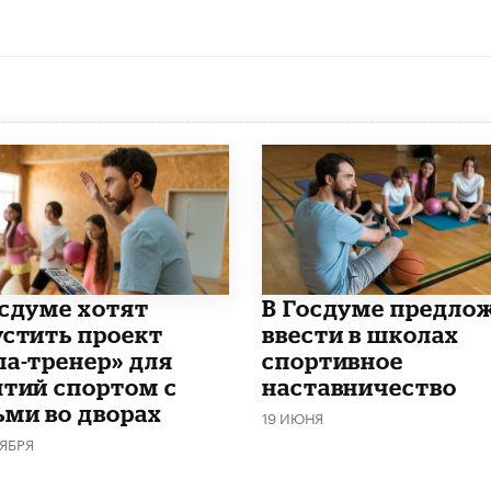
осдуме хотят
В Госдуме предло
устить проект
ввести в школах
па-тренер» для
спортивное
ятий спортом с
наставничество
ьми во дворах
19 ИЮНЯ
ТЯБРЯ