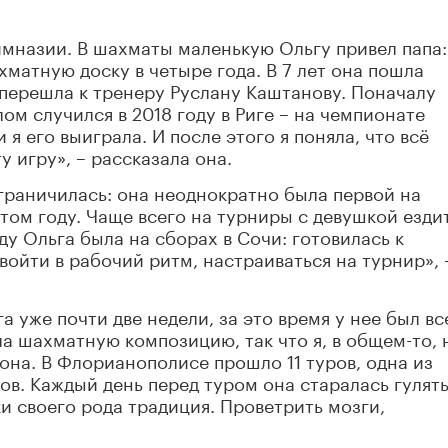
гимназии. В шахматы маленькую Ольгу привел папа:
ахматную доску в четыре года. В 7 лет она пошла
 перешла к тренеру Руслану Каштанову. Поначалу
м случился в 2018 году в Риге – на чемпионате
я его выиграла. И после этого я поняла, что всё
у игру», – рассказала она.
граничилась: она неоднократно была первой на
этом году. Чаще всего на турниры с девушкой езди
ду Ольга была на сборах в Сочи: готовилась к
войти в рабочий ритм, настраиваться на турнир», 
а уже почти две недели, за это время у нее был вс
ла шахматную композицию, так что я, в общем-то, 
 она. В Флорианополисе прошло 11 туров, одна из
ов. Каждый день перед туром она старалась гулять
и своего рода традиция. Проветрить мозги,