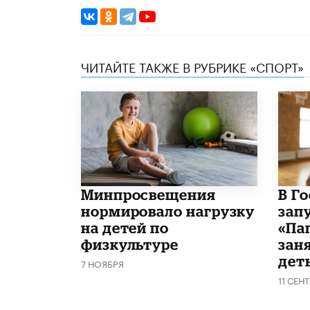
ЧИТАЙТЕ ТАКЖЕ В РУБРИКЕ «СПОРТ»
Минпросвещения
В Г
нормировало нагрузку
зап
на детей по
«Па
физкультуре
зан
дет
7 НОЯБРЯ
11 СЕН