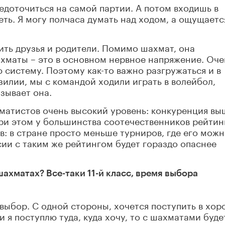
едоточиться на самой партии. А потом входишь в
ть. Я могу полчаса думать над ходом, а ощущаетс
ить друзья и родители. Помимо шахмат, она
хматы – это в основном нервное напряжение. Оче
ю систему. Поэтому как-то важно разгружаться и в
зилии, мы с командой ходили играть в волейбол,
азывает она.
хматистов очень высокий уровень: конкуренция вы
При этом у большинства соотечественников рейтин
в: в стране просто меньше турниров, где его мож
сии с таким же рейтингом будет гораздо опаснее
шахматах? Все-таки 11-й класс, время выбора
 выбор. С одной стороны, хочется поступить в хо
ли я поступлю туда, куда хочу, то с шахматами буде