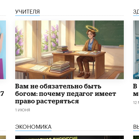
УЧИТЕЛЯ
З
​Вам не обязательно быть
В
27
богом: почему педагог имеет
м
право растеряться
12
1 ИЮНЯ
ЭКОНОМИКА
В