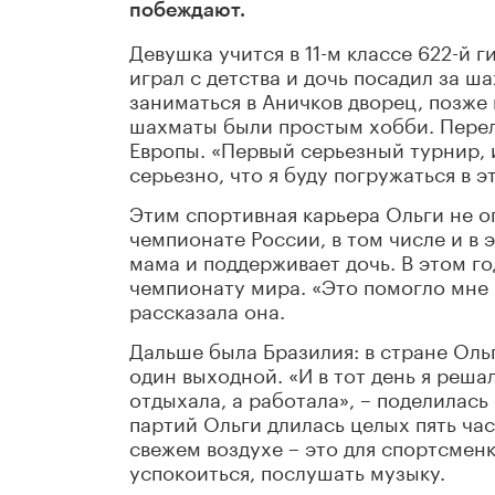
побеждают.
Девушка учится в 11-м классе 622-й 
играл с детства и дочь посадил за ш
заниматься в Аничков дворец, позже
шахматы были простым хобби. Перело
Европы. «Первый серьезный турнир, и 
серьезно, что я буду погружаться в эт
Этим спортивная карьера Ольги не о
чемпионате России, в том числе и в 
мама и поддерживает дочь. В этом го
чемпионату мира. «Это помогло мне 
рассказала она.
Дальше была Бразилия: в стране Ольг
один выходной. «И в тот день я реша
отдыхала, а работала», – поделилась
партий Ольги длилась целых пять час
свежем воздухе – это для спортсменк
успокоиться, послушать музыку.