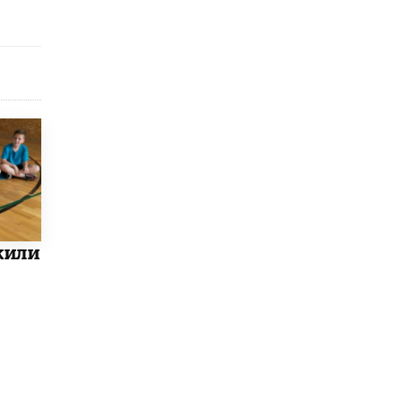
Рособрнадзор ответил на жалобы
школьников на ошибки в ЕГЭ по
русскому
8 ИЮНЯ /
ЕГЭ И ОГЭ
Школа «СКОЛКА» и Госкорпорация
«Росатом» подписали соглашение о
сотрудничестве
8 ИЮНЯ /
ОБРАЗОВАТЕЛЬНАЯ ПОЛИТИКА
Депутаты призвали не отклонять
дипломы только из-за не пройденного
антиплагиата
5 ИЮНЯ /
ЧТО ПРОИСХОДИТ?
жили
Минпросвещения просят добавить в
школьные учебники примеры женщин-
инженеров
5 ИЮНЯ /
УЧЕБНИКИ
Уличенный в списывании школьник
вернул себе призовое место на
олимпиаде через суд