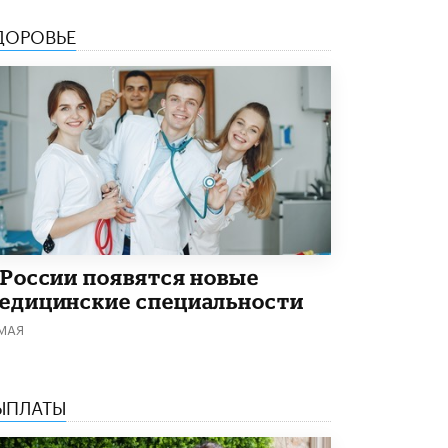
5 ИЮНЯ /
ЧТО ПРОИСХОДИТ?
ДОРОВЬЕ
«Евгений Онегин» станет обязательным
для повторения в 10–11-х классах
4 ИЮНЯ /
КАЧЕСТВО ОБРАЗОВАНИЯ
В Общественной палате предложили
шить школьную форму с учетом
национальных традиций регионов
4 ИЮНЯ /
ШКОЛЬНИКИ
В Госдуме предложили ввести онлайн-
формат для апелляций ЕГЭ
3 ИЮНЯ /
ЕГЭ И ОГЭ
 России появятся новые
​Яндекс выпустил бесплатный курс по
едицинские специальности
защите от ИИ-мошенничества
 МАЯ
2 ИЮНЯ /
BIG DATA
В России начнут применять новые
подходы к разрешению конфликтов в
ЫПЛАТЫ
школах
2 ИЮНЯ /
ПОДРОСТКИ