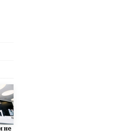
​Яндекс выпустил отчёт об устойчивом
развитии за 2025 год
17 ИЮНЯ /
АНАЛИТИКА
Московский выпускной на ВДНХ
соберет более 60 артистов
17 ИЮНЯ /
ГОРОДСКОЕ ОБРАЗОВАНИЕ
Названы лучшие российские вузы в
2026 году по версии RAEX
16 ИЮНЯ /
АНАЛИТИКА
В России предложили ввести
обязательные уроки каллиграфии в
детских садах
11 ИЮНЯ /
ВОСПИТАНИЕ
​Как будущие реставраторы – студенты
столичного колледжа, помогают
восстанавливать культурные и
исторические объекты
11 ИЮНЯ /
ГОРОДСКОЕ ОБРАЗОВАНИЕ
и не
​Почти 50 новых объектов образования