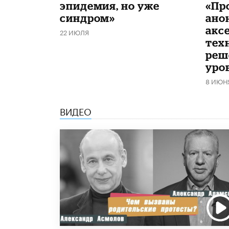
эпидемия, но уже
«Пр
синдром»
ано
акс
22 ИЮЛЯ
тех
реш
уро
8 ИЮН
ВИДЕО