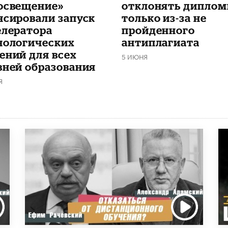
освещение»
отклонять дипло
нсировали запуск
только из-за не
елератора
пройденного
нологических
антиплагиата
ений для всех
5 ИЮНЯ
вней образования
Я