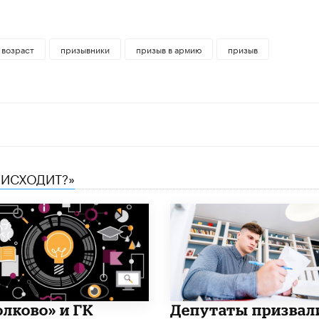
 возраст
призывники
призыв в армию
призыв
ОИСХОДИТ?»
олково» и ГК
Депутаты призвал