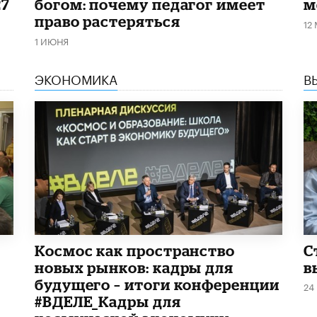
27
богом: почему педагог имеет
м
право растеряться
12
1 ИЮНЯ
ЭКОНОМИКА
В
Космос как пространство
С
новых рынков: кадры для
в
будущего – итоги конференции
24
#ВДЕЛЕ_Кадры для