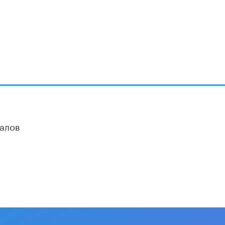
В Минобрнауки рассказали о новых
правилах приема в аспирантуру
1 ИЮНЯ /
КАЧЕСТВО ОБРАЗОВАНИЯ
алов