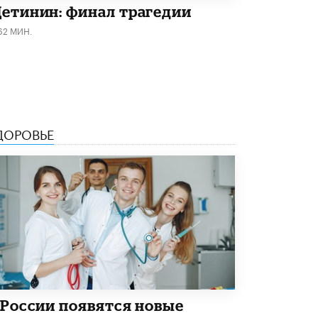
8 ИЮНЯ /
ЕГЭ И ОГЭ
етинин: финал трагедии
62 МИН.
Школа «СКОЛКА» и Госкорпорация
«Росатом» подписали соглашение о
сотрудничестве
8 ИЮНЯ /
ОБРАЗОВАТЕЛЬНАЯ ПОЛИТИКА
Депутаты призвали не отклонять
дипломы только из-за не пройденного
антиплагиата
ДОРОВЬЕ
5 ИЮНЯ /
ЧТО ПРОИСХОДИТ?
Минпросвещения просят добавить в
школьные учебники примеры женщин-
инженеров
5 ИЮНЯ /
УЧЕБНИКИ
Уличенный в списывании школьник
вернул себе призовое место на
олимпиаде через суд
5 ИЮНЯ /
ЧТО ПРОИСХОДИТ?
«Евгений Онегин» станет обязательным
 России появятся новые
для повторения в 10–11-х классах