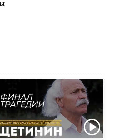
мы
открыли в этом учебном году в Москве
10 ИЮНЯ /
ГОРОДСКОЕ ОБРАЗОВАНИЕ
Госдума приняла закон о детских SIM-
картах
10 ИЮНЯ /
ДЕТИ
Глава СПЧ предложил вернуть в школы
устные переходные экзамены
9 ИЮНЯ /
КАЧЕСТВО ОБРАЗОВАНИЯ
​Объединяя дошкольный мир
8 ИЮНЯ /
АНОНС
«Сколково» и ГК «Просвещение»
анонсировали запуск акселератора
технологических решений для всех
уровней образования
8 ИЮНЯ /
ЧТО ПРОИСХОДИТ?
Рособрнадзор ответил на жалобы
школьников на ошибки в ЕГЭ по
русскому