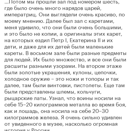
…Потом мы прошли зал под номером шесть,
где было очень много нарядов царей,
императриц. Они выглядели очень красиво, по
моему мнению. Далее был зал с каретами,
меня удивило, что они были очень большими,
и это было не копии, а оригиналы этих карет,
на которых ездил Петр I, Екатерина II и их
дети, и даже для их детей были маленькие
кареты. В восьмом зале были разные предметы
для людей. Их было множество, и все они были
расшиты разными узорами. На втором этаже
были золотые украшения, кулоны, цепочки,
холодное оружие
–
это ножи и топоры и так
далее, там были винтовки, пистолеты. Еще там
были представлены шлемы, кольчуги,
рыцарские латы. Узнал, что воины носили на
себе 15–20 килограммов металла во время боя,
как и лошадь, она носила на себе 20–30
килограммов железа. Я очень сильно удивлен
от увиденного в музее, насколько огромная
история у России.