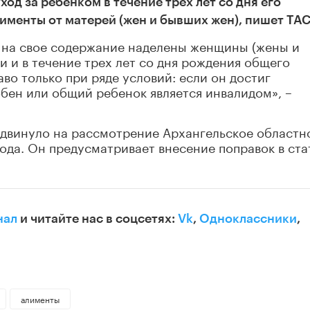
д за ребенком в течение трех лет со дня его
именты от матерей (жен и бывших жен), пишет ТАС
 на свое содержание наделены женщины (жены и
 и в течение трех лет со дня рождения общего
во только при ряде условий: если он достиг
бен или общий ребенок является инвалидом», –
ыдвинуло на рассмотрение Архангельское областн
года. Он предусматривает внесение поправок в ста
нал
и читайте нас в соцсетях:
Vk
,
Одноклассники
,
алименты