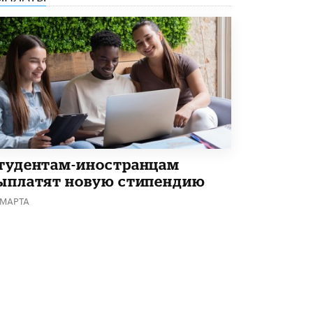
4 ИЮНЯ /
КАЧЕСТВО ОБРАЗОВАНИЯ
В Общественной палате предложили
шить школьную форму с учетом
национальных традиций регионов
4 ИЮНЯ /
ШКОЛЬНИКИ
В Госдуме предложили ввести онлайн-
формат для апелляций ЕГЭ
3 ИЮНЯ /
ЕГЭ И ОГЭ
​Яндекс выпустил бесплатный курс по
тудентам-иностранцам
защите от ИИ-мошенничества
2 ИЮНЯ /
BIG DATA
ыплатят новую стипендию
 МАРТА
В России начнут применять новые
подходы к разрешению конфликтов в
школах
2 ИЮНЯ /
ПОДРОСТКИ
Академик РАН предупредил, что
ChatGPT отучит школьников думать
1 ИЮНЯ /
ШКОЛЬНИКИ