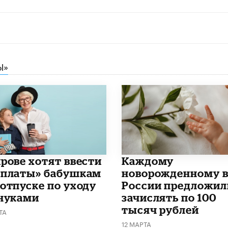
Ы»
ирове хотят ввести
Каждому
рплаты» бабушкам
новорожденному 
 отпуске по уходу
России предложил
внуками
зачислять по 100
тысяч рублей
ТА
12 МАРТА