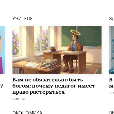
УЧИТЕЛЯ
З
​Вам не обязательно быть
В
27
богом: почему педагог имеет
м
право растеряться
12
1 ИЮНЯ
ЭКОНОМИКА
В