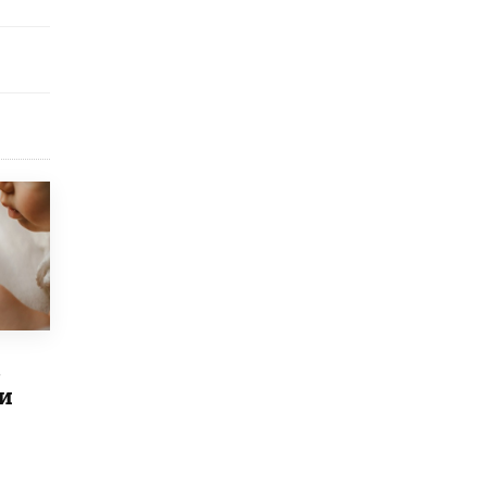
открыли в этом учебном году в Москве
10 ИЮНЯ /
ГОРОДСКОЕ ОБРАЗОВАНИЕ
Госдума приняла закон о детских SIM-
картах
10 ИЮНЯ /
ДЕТИ
Глава СПЧ предложил вернуть в школы
устные переходные экзамены
9 ИЮНЯ /
КАЧЕСТВО ОБРАЗОВАНИЯ
​Объединяя дошкольный мир
8 ИЮНЯ /
АНОНС
«Сколково» и ГК «Просвещение»
анонсировали запуск акселератора
технологических решений для всех
в
уровней образования
8 ИЮНЯ /
ЧТО ПРОИСХОДИТ?
и
Рособрнадзор ответил на жалобы
школьников на ошибки в ЕГЭ по
русскому