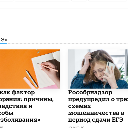
ГЭ»
 как фактор
Рособрнадзор
орания: причины,
предупредил о тре
ледствия и
схемах
собы
мошенничества в
езболивания»
период сдачи ЕГЭ
НЯ
19 ИЮНЯ