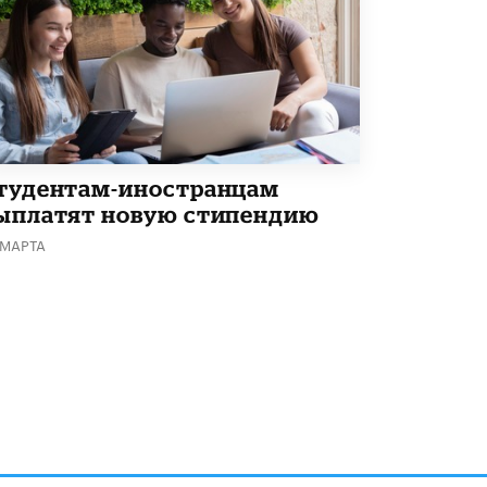
Академик РАН предупредил, что
ChatGPT отучит школьников думать
1 ИЮНЯ /
ШКОЛЬНИКИ
тудентам-иностранцам
ыплатят новую стипендию
 МАРТА