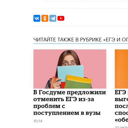
ЧИТАЙТЕ ТАКЖЕ В РУБРИКЕ «ЕГЭ И О
В Госдуме предложили
​ЕГЭ
отменить ЕГЭ из-за
выг
проблем с
пос
поступлением в вузы
спо
«об
10:14
22 ИЮ