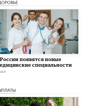
ДОРОВЬЕ
5 ИЮНЯ /
ЧТО ПРОИСХОДИТ?
«Евгений Онегин» станет обязательным
для повторения в 10–11-х классах
4 ИЮНЯ /
КАЧЕСТВО ОБРАЗОВАНИЯ
В Общественной палате предложили
шить школьную форму с учетом
национальных традиций регионов
4 ИЮНЯ /
ШКОЛЬНИКИ
В Госдуме предложили ввести онлайн-
формат для апелляций ЕГЭ
 России появятся новые
3 ИЮНЯ /
ЕГЭ И ОГЭ
едицинские специальности
​Яндекс выпустил бесплатный курс по
 МАЯ
защите от ИИ-мошенничества
2 ИЮНЯ /
BIG DATA
ЫПЛАТЫ
В России начнут применять новые
подходы к разрешению конфликтов в
школах
2 ИЮНЯ /
ПОДРОСТКИ