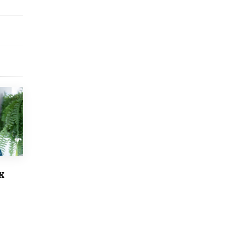
исторические объекты
11 ИЮНЯ /
ГОРОДСКОЕ ОБРАЗОВАНИЕ
​Почти 50 новых объектов образования
открыли в этом учебном году в Москве
10 ИЮНЯ /
ГОРОДСКОЕ ОБРАЗОВАНИЕ
Госдума приняла закон о детских SIM-
картах
10 ИЮНЯ /
ДЕТИ
Глава СПЧ предложил вернуть в школы
устные переходные экзамены
9 ИЮНЯ /
КАЧЕСТВО ОБРАЗОВАНИЯ
​Объединяя дошкольный мир
8 ИЮНЯ /
АНОНС
х
«Сколково» и ГК «Просвещение»
анонсировали запуск акселератора
технологических решений для всех
уровней образования
8 ИЮНЯ /
ЧТО ПРОИСХОДИТ?