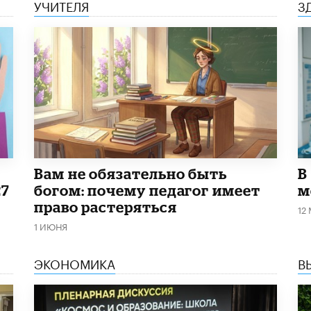
УЧИТЕЛЯ
З
​Вам не обязательно быть
В
27
богом: почему педагог имеет
м
право растеряться
12
1 ИЮНЯ
ЭКОНОМИКА
В