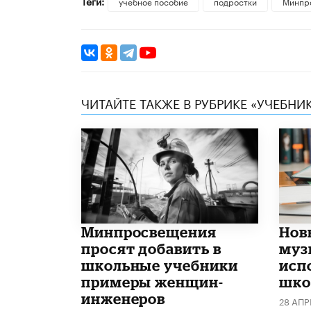
Теги:
учебное пособие
подростки
Минпр
ЧИТАЙТЕ ТАКЖЕ В РУБРИКЕ «УЧЕБНИ
Минпросвещения
Нов
просят добавить в
муз
школьные учебники
исп
примеры женщин-
школ
инженеров
28 АПР