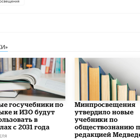
освещения
КИ»
ые госучебники по
Минпросвещения
ыке и ИЗО будут
утвердило новые
ользовать в
учебники по
ах с 2031 года
обществознанию 
редакцией Медвед
ЕЛЯ