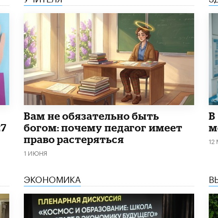
​Вам не обязательно быть
В
27
богом: почему педагог имеет
м
право растеряться
12
1 ИЮНЯ
ЭКОНОМИКА
В