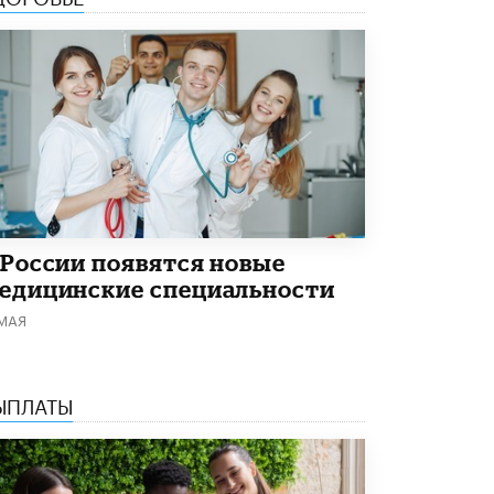
Академик РАН предупредил, что
ChatGPT отучит школьников думать
1 ИЮНЯ /
ШКОЛЬНИКИ
 России появятся новые
едицинские специальности
 МАЯ
ЫПЛАТЫ