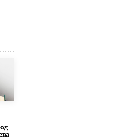
Рособрнадзор ответил на жалобы
школьников на ошибки в ЕГЭ по
русскому
8 ИЮНЯ /
ЕГЭ И ОГЭ
Школа «СКОЛКА» и Госкорпорация
«Росатом» подписали соглашение о
сотрудничестве
8 ИЮНЯ /
ОБРАЗОВАТЕЛЬНАЯ ПОЛИТИКА
Депутаты призвали не отклонять
дипломы только из-за не пройденного
антиплагиата
5 ИЮНЯ /
ЧТО ПРОИСХОДИТ?
Минпросвещения просят добавить в
школьные учебники примеры женщин-
инженеров
5 ИЮНЯ /
УЧЕБНИКИ
под
Уличенный в списывании школьник
вернул себе призовое место на
ева
олимпиаде через суд