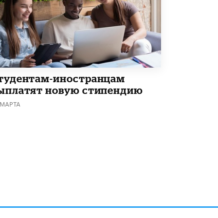
тудентам-иностранцам
ыплатят новую стипендию
 МАРТА