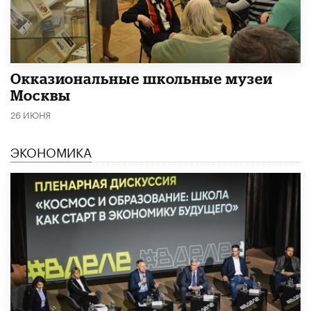
​Окказиональные школьные музеи
Москвы
26 ИЮНЯ
ЭКОНОМИКА