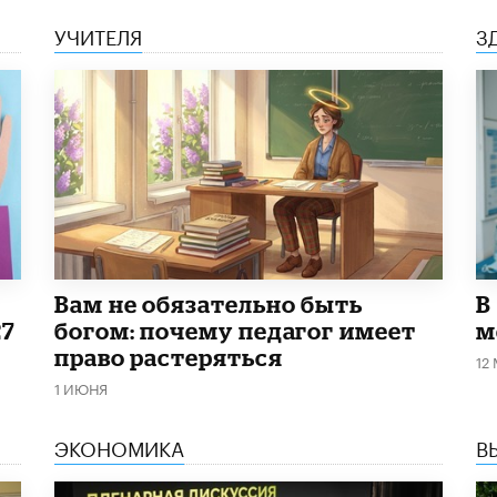
УЧИТЕЛЯ
З
​Вам не обязательно быть
В
27
богом: почему педагог имеет
м
право растеряться
12
1 ИЮНЯ
ЭКОНОМИКА
В