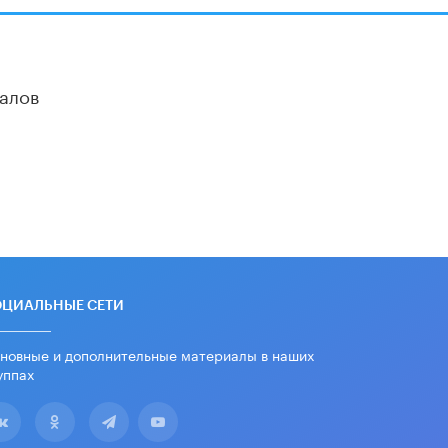
3 ИЮНЯ /
ЕГЭ И ОГЭ
​Яндекс выпустил бесплатный курс по
защите от ИИ-мошенничества
2 ИЮНЯ /
BIG DATA
алов
В России начнут применять новые
подходы к разрешению конфликтов в
школах
2 ИЮНЯ /
ПОДРОСТКИ
Академик РАН предупредил, что
ChatGPT отучит школьников думать
1 ИЮНЯ /
ШКОЛЬНИКИ
В Минобрнауки рассказали о новых
ОЦИАЛЬНЫЕ СЕТИ
правилах приема в аспирантуру
1 ИЮНЯ /
КАЧЕСТВО ОБРАЗОВАНИЯ
новные и дополнительные материалы в наших
уппах
Кто будет оценивать поведение
школьников
29 МАЯ /
ШКОЛЬНИКИ