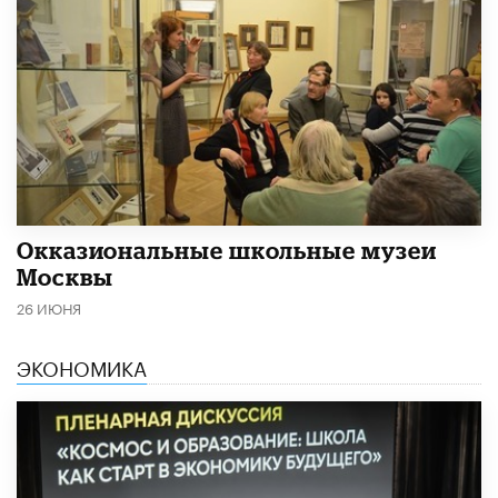
​Окказиональные школьные музеи
Москвы
26 ИЮНЯ
ЭКОНОМИКА