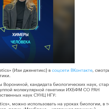
tics» (Изи дженетикс) в
соцсети ВКонтакте
, смотр
тики.
ы Ворониной, кандидата биологических наук, ста
руппой молекулярной генетики ИХБФМ СО РАН
ественных наук СУНЦ НГУ:
tics», можно использовать на уроках биологии, в т
ер, ролик «Мембрана – клеточная граница»),