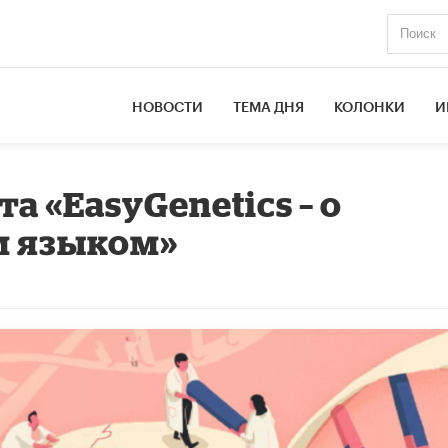
НОВОСТИ
ТЕМА ДНЯ
КОЛОНКИ
И
а «EasyGenetics – о
м языком»