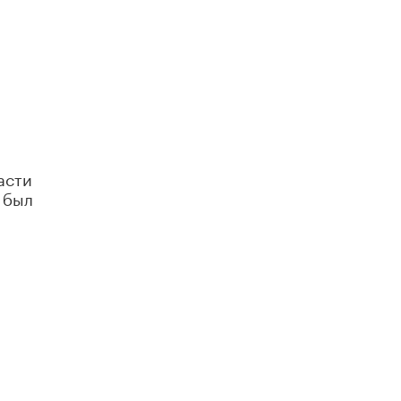
асти
 был