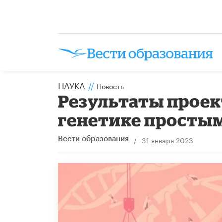
НАУКА
//
Новость
Результаты проект
генетике просты
/
31 января 2023
Вести образования