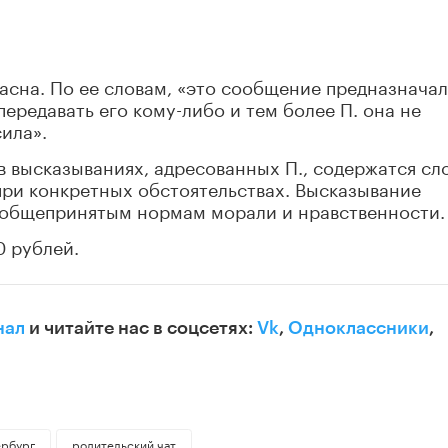
асна. По ее словам, «это сообщение предназнача
передавать его кому-либо и тем более П. она не
ила».
 в высказываниях, адресованных П., содержатся сл
при конкретных обстоятельствах. Высказывание
 общепринятым нормам морали и нравственности.
0 рублей.
нал
и читайте нас в соцсетях:
Vk
,
Одноклассники
,
ербург
родительский чат