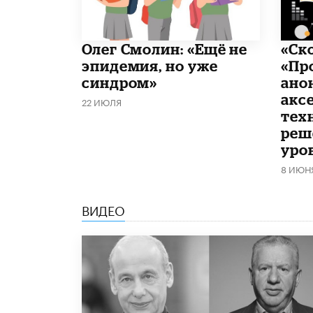
​Олег Смолин: «Ещё не
«Ск
эпидемия, но уже
«Пр
синдром»
ано
акс
22 ИЮЛЯ
тех
реш
уро
8 ИЮН
ВИДЕО