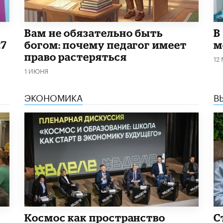
​Вам не обязательно быть
В
27
богом: почему педагог имеет
м
право растеряться
12
1 ИЮНЯ
ЭКОНОМИКА
В
Космос как пространство
С