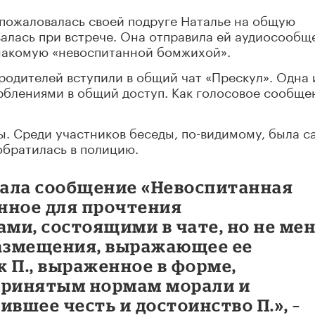
а пожаловалась своей подруге Наталье на общую
валась при встрече. Она отправила ей аудиосообщ
знакомую «невоспитанной бомжихой».
 родителей вступили в общий чат «Прескул». Одна 
рблениями в общий доступ. Как голосовое сообще
.
ы. Среди участников беседы, по-видимому, была с
обратилась в полицию.
ала сообщение «Невоспитанная
нное для прочтения
ми, состоящими в чате, но не ме
размещения, выражающее ее
 П., выраженное в форме,
ринятым нормам морали и
ившее честь и достоинство П.», –