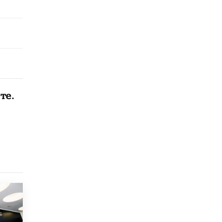
8 ИЮНЯ /
ЕГЭ И ОГЭ
Школа «СКОЛКА» и Госкорпорация
«Росатом» подписали соглашение о
сотрудничестве
8 ИЮНЯ /
ОБРАЗОВАТЕЛЬНАЯ ПОЛИТИКА
Депутаты призвали не отклонять
дипломы только из-за не пройденного
антиплагиата
5 ИЮНЯ /
ЧТО ПРОИСХОДИТ?
те.
Минпросвещения просят добавить в
школьные учебники примеры женщин-
инженеров
5 ИЮНЯ /
УЧЕБНИКИ
Уличенный в списывании школьник
вернул себе призовое место на
олимпиаде через суд
5 ИЮНЯ /
ЧТО ПРОИСХОДИТ?
«Евгений Онегин» станет обязательным
для повторения в 10–11-х классах