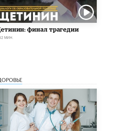
В Минобрнауки рассказали о новых
правилах приема в аспирантуру
1 ИЮНЯ /
КАЧЕСТВО ОБРАЗОВАНИЯ
етинин: финал трагедии
62 МИН.
ДОРОВЬЕ