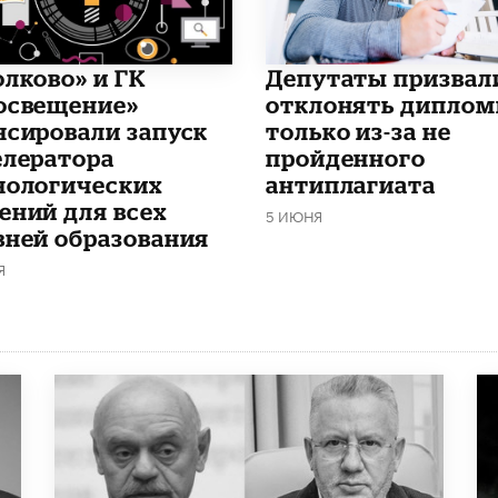
олково» и ГК
Депутаты призвал
освещение»
отклонять дипло
нсировали запуск
только из-за не
елератора
пройденного
нологических
антиплагиата
ений для всех
5 ИЮНЯ
вней образования
Я