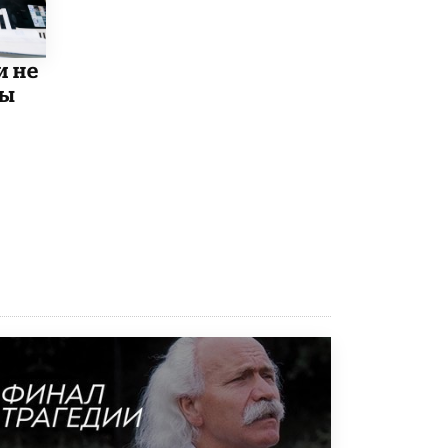
4 ИЮНЯ /
КАЧЕСТВО ОБРАЗОВАНИЯ
В Общественной палате предложили
шить школьную форму с учетом
и не
национальных традиций регионов
мы
4 ИЮНЯ /
ШКОЛЬНИКИ
В Госдуме предложили ввести онлайн-
формат для апелляций ЕГЭ
3 ИЮНЯ /
ЕГЭ И ОГЭ
​Яндекс выпустил бесплатный курс по
защите от ИИ-мошенничества
2 ИЮНЯ /
BIG DATA
В России начнут применять новые
подходы к разрешению конфликтов в
школах
2 ИЮНЯ /
ПОДРОСТКИ
Академик РАН предупредил, что
ChatGPT отучит школьников думать
1 ИЮНЯ /
ШКОЛЬНИКИ