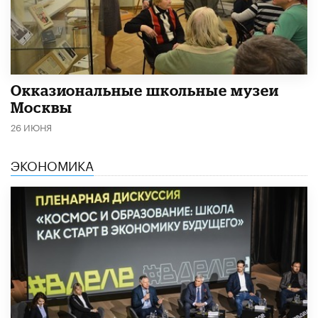
​Окказиональные школьные музеи
Москвы
26 ИЮНЯ
ЭКОНОМИКА