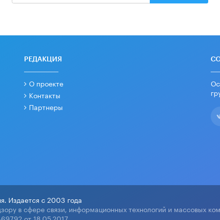
РЕДАКЦИЯ
С
О проекте
Ос
гр
Контакты
Партнеры
я. Издается с 2003 года
зору в сфере связи, информационных технологий и массовых ко
69792 от 18.05.2017