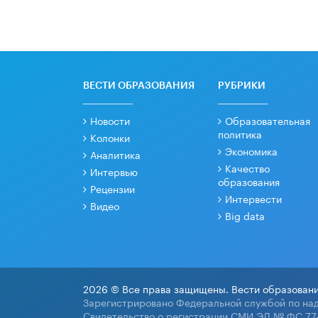
ВЕСТИ ОБРАЗОВАНИЯ
РУБРИКИ
Новости
Образовательная
политика
Колонки
Экономика
Аналитика
Качество
Интервью
образования
Рецензии
Интервести
Видео
Big data
2026 © Все права защищены. Вести образовани
Зарегистрировано Федеральной службой по над
Свидетельство о регистрации СМИ ЭЛ № ФС 77-