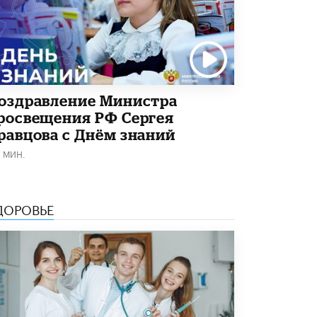
5 ИЮНЯ /
ЧТО ПРОИСХОДИТ?
Минпросвещения просят добавить в
школьные учебники примеры женщин-
инженеров
5 ИЮНЯ /
УЧЕБНИКИ
оздравление Министра
Уличенный в списывании школьник
росвещения РФ Сергея
вернул себе призовое место на
олимпиаде через суд
равцова с Днём знаний
5 ИЮНЯ /
ЧТО ПРОИСХОДИТ?
1 МИН.
«Евгений Онегин» станет обязательным
для повторения в 10–11-х классах
4 ИЮНЯ /
КАЧЕСТВО ОБРАЗОВАНИЯ
ДОРОВЬЕ
В Общественной палате предложили
шить школьную форму с учетом
национальных традиций регионов
4 ИЮНЯ /
ШКОЛЬНИКИ
В Госдуме предложили ввести онлайн-
формат для апелляций ЕГЭ