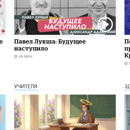
е
Павел Лукша: Будущее
П
наступило
п
К
49 МИН.
УЧИТЕЛЯ
З