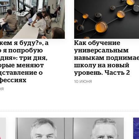
кем я буду?», а
​Как обучение
о я попробую
универсальным
дня»: три дня,
навыкам поднима
орые меняют
школу на новый
дставление о
уровень. Часть 2
фессиях
10 ИЮНЯ
НЯ