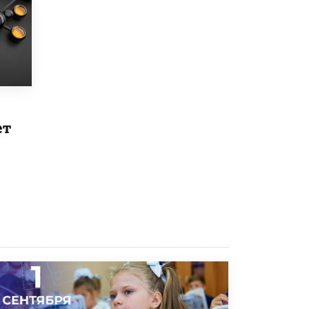
9 ИЮНЯ /
КАЧЕСТВО ОБРАЗОВАНИЯ
​Объединяя дошкольный мир
8 ИЮНЯ /
АНОНС
«Сколково» и ГК «Просвещение»
анонсировали запуск акселератора
технологических решений для всех
уровней образования
ет
8 ИЮНЯ /
ЧТО ПРОИСХОДИТ?
Рособрнадзор ответил на жалобы
школьников на ошибки в ЕГЭ по
русскому
8 ИЮНЯ /
ЕГЭ И ОГЭ
Школа «СКОЛКА» и Госкорпорация
«Росатом» подписали соглашение о
сотрудничестве
8 ИЮНЯ /
ОБРАЗОВАТЕЛЬНАЯ ПОЛИТИКА
Депутаты призвали не отклонять
дипломы только из-за не пройденного
антиплагиата