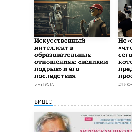
​Искусственный
Не «
интеллект в
«чт
образовательных
сего
отношениях: «великий
кот
подрыв» и его
пре
последствия
про
5 АВГУСТА
24 ИЮ
ВИДЕО