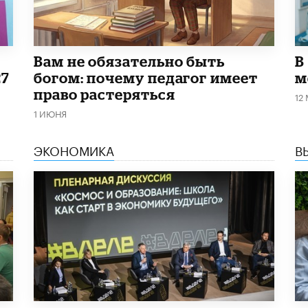
​Вам не обязательно быть
В
27
богом: почему педагог имеет
м
право растеряться
12
1 ИЮНЯ
ЭКОНОМИКА
В