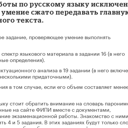
боты по русскому языку исключе
е умение сжато передавать главну
ого текста.
ое задание, проверяющее умение выполнять
пектр языкового материала в задании 16 (в него
ые определения).
ктуационного анализа в 19 задании (в него включ
несколькими придаточными).
я в том случае, если его объем составляет менее
зыку стоит обратить внимание на словарь пароним
нные на сайте ФИПИ вместе с документами,
ние экзаменационной работы. Знакомство с ним
 4 и 5 задания. В этих заданиях будут только сло
арях, чтобы избежать разночтений, связанных с