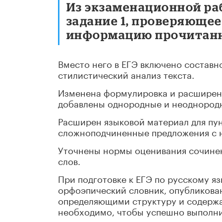
Из экзаменационной ра
задание 1, проверяюще
информацию прочитанн
Вместо него в ЕГЭ включено составн
стилистический анализ текста.
Изменена формулировка и расширен с
добавлены однородные и неоднородн
Расширен языковой материал для пун
сложноподчиненные предложения с 
Уточнены нормы оценивания сочинени
слов.
При подготовке к ЕГЭ по русскому я
орфоэпический словник, опубликова
определяющими структуру и содержа
необходимо, чтобы успешно выполнить
которые представлены в данных слов