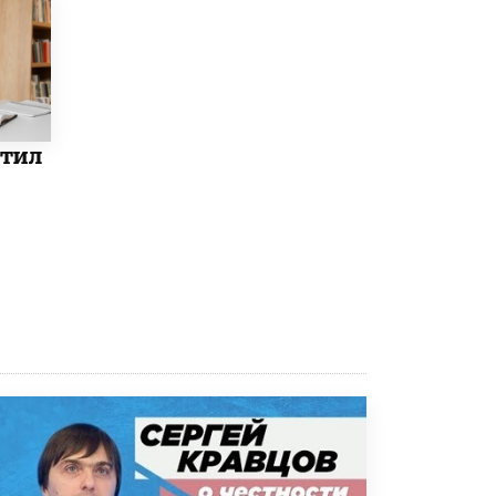
5 ИЮНЯ /
ЧТО ПРОИСХОДИТ?
Минпросвещения просят добавить в
школьные учебники примеры женщин-
инженеров
5 ИЮНЯ /
УЧЕБНИКИ
етил
Уличенный в списывании школьник
вернул себе призовое место на
олимпиаде через суд
5 ИЮНЯ /
ЧТО ПРОИСХОДИТ?
«Евгений Онегин» станет обязательным
для повторения в 10–11-х классах
4 ИЮНЯ /
КАЧЕСТВО ОБРАЗОВАНИЯ
В Общественной палате предложили
шить школьную форму с учетом
национальных традиций регионов
4 ИЮНЯ /
ШКОЛЬНИКИ
В Госдуме предложили ввести онлайн-
формат для апелляций ЕГЭ