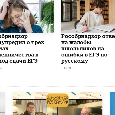
обрнадзор
Рособрнадзор отв
дупредил о трех
на жалобы
мах
школьников на
енничества в
ошибки в ЕГЭ по
иод сдачи ЕГЭ
русскому
НЯ
8 ИЮНЯ