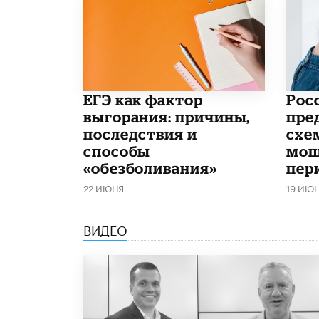
​ЕГЭ как фактор
Рос
выгорания: причины,
пре
последствия и
схе
способы
мош
«обезболивания»
пер
22 ИЮНЯ
19 ИЮ
ВИДЕО