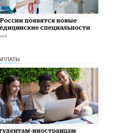
В Госдуме предложили запустить
программу «Выпускной кешбэк» для
тех, кто сдал ЕГЭ и ОГЭ
29 МАЯ /
ЕГЭ И ОГЭ
 России появятся новые
едицинские специальности
 МАЯ
ЫПЛАТЫ
тудентам-иностранцам