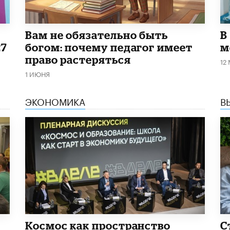
​Вам не обязательно быть
В
27
богом: почему педагог имеет
м
право растеряться
12
1 ИЮНЯ
ЭКОНОМИКА
В
Космос как пространство
С