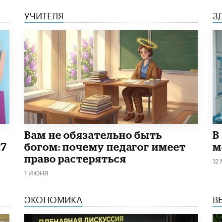
УЧИТЕЛЯ
З
​Вам не обязательно быть
В
27
богом: почему педагог имеет
м
право растеряться
12
1 ИЮНЯ
ЭКОНОМИКА
В