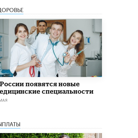
4 ИЮНЯ /
ШКОЛЬНИКИ
ДОРОВЬЕ
В Госдуме предложили ввести онлайн-
формат для апелляций ЕГЭ
3 ИЮНЯ /
ЕГЭ И ОГЭ
​Яндекс выпустил бесплатный курс по
защите от ИИ-мошенничества
2 ИЮНЯ /
BIG DATA
В России начнут применять новые
подходы к разрешению конфликтов в
школах
2 ИЮНЯ /
ПОДРОСТКИ
 России появятся новые
едицинские специальности
Академик РАН предупредил, что
ChatGPT отучит школьников думать
 МАЯ
1 ИЮНЯ /
ШКОЛЬНИКИ
В Минобрнауки рассказали о новых
правилах приема в аспирантуру
ЫПЛАТЫ
1 ИЮНЯ /
КАЧЕСТВО ОБРАЗОВАНИЯ