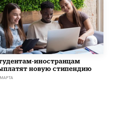
Кто будет оценивать поведение
школьников
29 МАЯ /
ШКОЛЬНИКИ
тудентам-иностранцам
ыплатят новую стипендию
 МАРТА