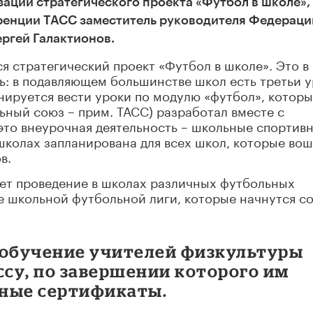
зации стратегического проекта «Футбол в школе»,
ренции ТАСС заместитель руководителя Федераци
ргей Галактионов.
я стратегический проект «Футбол в школе». Это в
ь: в подавляющем большинстве школ есть третьи 
анируется вести уроки по модулю «футбол», котор
ный союз – прим. ТАСС) разработал вместе с
это внеурочная деятельность – школьные спортив
 школах запланирована для всех школ, которые вош
в.
нет проведение в школах различных футбольных
е школьной футбольной лиги, которые начнутся с
 обучение учителей физкультуры
су, по завершении которого им
ьные сертификаты.