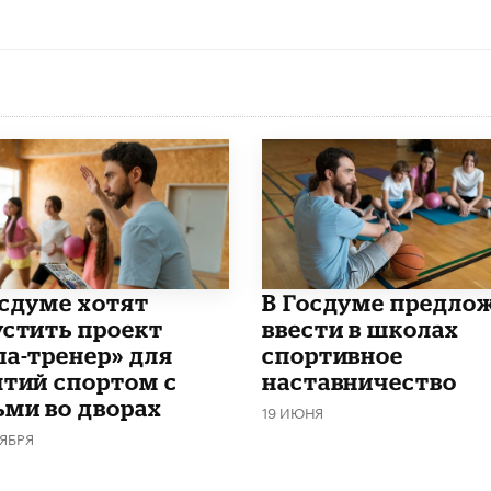
осдуме хотят
В Госдуме предло
устить проект
ввести в школах
па-тренер» для
спортивное
ятий спортом с
наставничество
ьми во дворах
19 ИЮНЯ
ТЯБРЯ