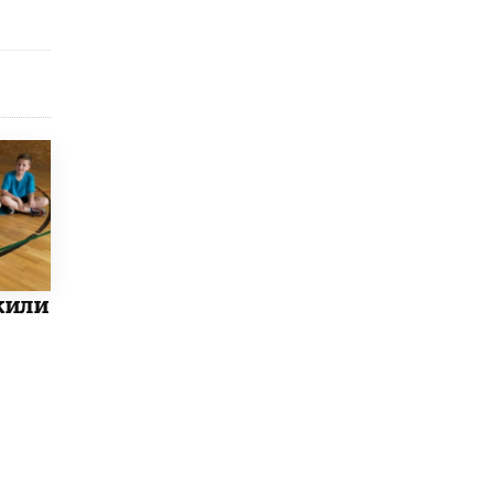
8 ИЮНЯ /
ОБРАЗОВАТЕЛЬНАЯ ПОЛИТИКА
Депутаты призвали не отклонять
дипломы только из-за не пройденного
антиплагиата
5 ИЮНЯ /
ЧТО ПРОИСХОДИТ?
Минпросвещения просят добавить в
школьные учебники примеры женщин-
инженеров
5 ИЮНЯ /
УЧЕБНИКИ
Уличенный в списывании школьник
вернул себе призовое место на
олимпиаде через суд
жили
5 ИЮНЯ /
ЧТО ПРОИСХОДИТ?
«Евгений Онегин» станет обязательным
для повторения в 10–11-х классах
4 ИЮНЯ /
КАЧЕСТВО ОБРАЗОВАНИЯ
В Общественной палате предложили
шить школьную форму с учетом
национальных традиций регионов