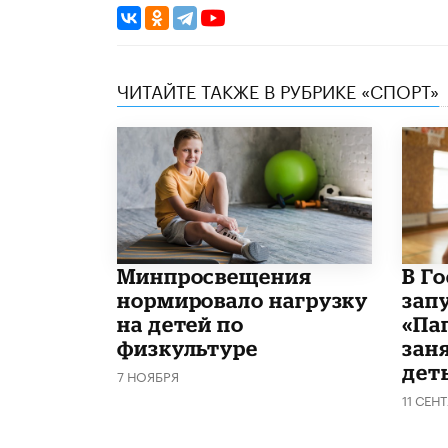
ЧИТАЙТЕ ТАКЖЕ В РУБРИКЕ «СПОРТ»
Минпросвещения
В Г
нормировало нагрузку
зап
на детей по
«Па
физкультуре
зан
дет
7 НОЯБРЯ
11 СЕН