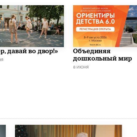
р, давай во двор!»
​Объединяя
дошкольный мир
НЯ
8 ИЮНЯ