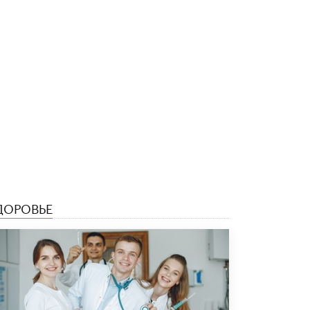
5 ИЮНЯ /
ЧТО ПРОИСХОДИТ?
«Евгений Онегин» станет обязательным
для повторения в 10–11-х классах
4 ИЮНЯ /
КАЧЕСТВО ОБРАЗОВАНИЯ
В Общественной палате предложили
шить школьную форму с учетом
национальных традиций регионов
4 ИЮНЯ /
ШКОЛЬНИКИ
В Госдуме предложили ввести онлайн-
формат для апелляций ЕГЭ
3 ИЮНЯ /
ЕГЭ И ОГЭ
ДОРОВЬЕ
​Яндекс выпустил бесплатный курс по
защите от ИИ-мошенничества
2 ИЮНЯ /
BIG DATA
В России начнут применять новые
подходы к разрешению конфликтов в
школах
2 ИЮНЯ /
ПОДРОСТКИ