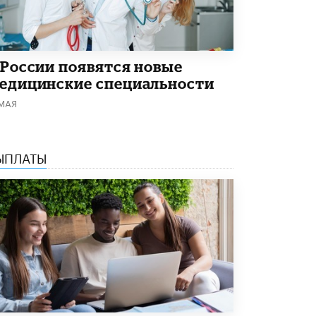
Академик РАН предупредил, что
ChatGPT отучит школьников думать
1 ИЮНЯ /
ШКОЛЬНИКИ
 России появятся новые
едицинские специальности
 МАЯ
ЫПЛАТЫ