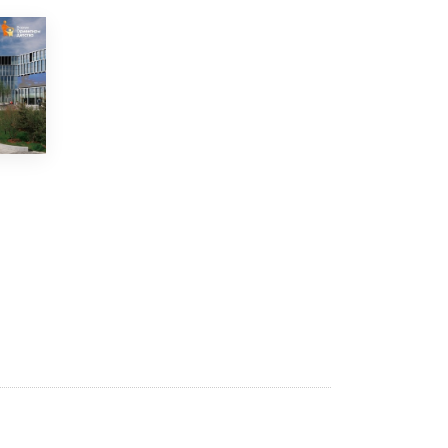
Рособрнадзор ответил на жалобы
школьников на ошибки в ЕГЭ по
русскому
8 ИЮНЯ /
ЕГЭ И ОГЭ
Школа «СКОЛКА» и Госкорпорация
«Росатом» подписали соглашение о
сотрудничестве
8 ИЮНЯ /
ОБРАЗОВАТЕЛЬНАЯ ПОЛИТИКА
Депутаты призвали не отклонять
дипломы только из-за не пройденного
антиплагиата
5 ИЮНЯ /
ЧТО ПРОИСХОДИТ?
Минпросвещения просят добавить в
школьные учебники примеры женщин-
инженеров
5 ИЮНЯ /
УЧЕБНИКИ
Уличенный в списывании школьник
вернул себе призовое место на
олимпиаде через суд