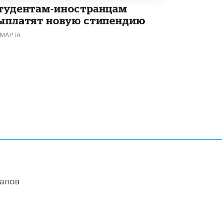
тудентам-иностранцам
ыплатят новую стипендию
 МАРТА
алов