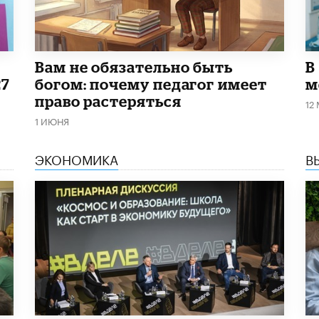
​Вам не обязательно быть
В
27
богом: почему педагог имеет
м
право растеряться
12
1 ИЮНЯ
ЭКОНОМИКА
В