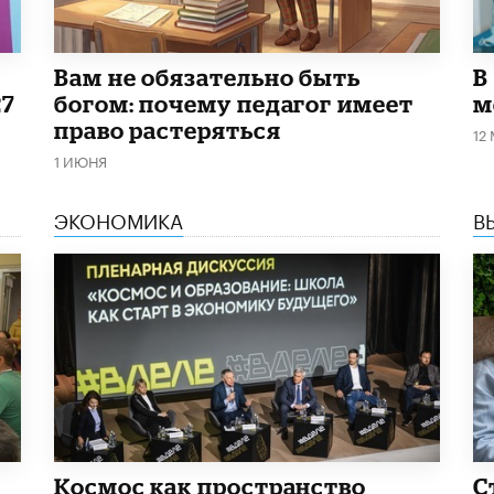
​Вам не обязательно быть
В
27
богом: почему педагог имеет
м
право растеряться
12
1 ИЮНЯ
ЭКОНОМИКА
В
Космос как пространство
С