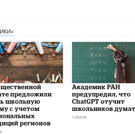
НИКИ»
бщественной
Академик РАН
ате предложили
предупредил, что
ь школьную
ChatGPT отучит
му с учетом
школьников дума
иональных
1 ИЮНЯ
диций регионов
Я