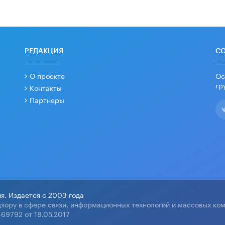
РЕДАКЦИЯ
С
О проекте
Ос
гр
Контакты
Партнеры
я. Издается с 2003 года
зору в сфере связи, информационных технологий и массовых ко
69792 от 18.05.2017