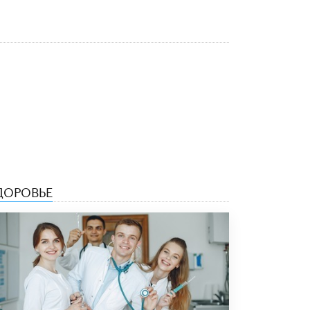
Рособрнадзор ответил на жалобы
школьников на ошибки в ЕГЭ по
русскому
8 ИЮНЯ /
ЕГЭ И ОГЭ
Школа «СКОЛКА» и Госкорпорация
«Росатом» подписали соглашение о
сотрудничестве
8 ИЮНЯ /
ОБРАЗОВАТЕЛЬНАЯ ПОЛИТИКА
Депутаты призвали не отклонять
дипломы только из-за не пройденного
антиплагиата
5 ИЮНЯ /
ЧТО ПРОИСХОДИТ?
ДОРОВЬЕ
Минпросвещения просят добавить в
школьные учебники примеры женщин-
инженеров
5 ИЮНЯ /
УЧЕБНИКИ
Уличенный в списывании школьник
вернул себе призовое место на
олимпиаде через суд