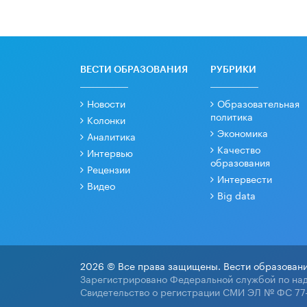
ВЕСТИ ОБРАЗОВАНИЯ
РУБРИКИ
Новости
Образовательная
политика
Колонки
Экономика
Аналитика
Качество
Интервью
образования
Рецензии
Интервести
Видео
Big data
2026 © Все права защищены. Вести образовани
Зарегистрировано Федеральной службой по над
Свидетельство о регистрации СМИ ЭЛ № ФС 77-