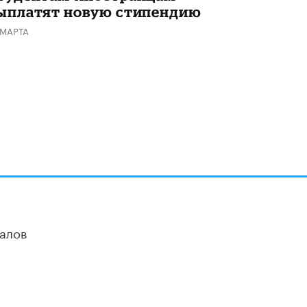
ыплатят новую стипендию
Академик РАН предупредил, что
ChatGPT отучит школьников думать
 МАРТА
1 ИЮНЯ /
ШКОЛЬНИКИ
алов