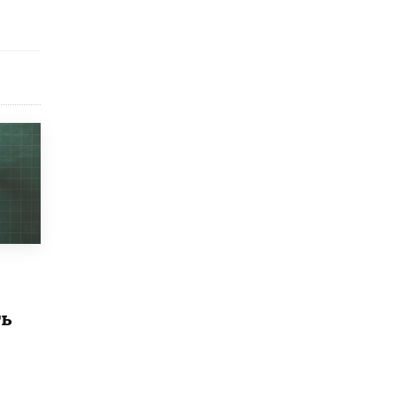
исторические объекты
11 ИЮНЯ /
ГОРОДСКОЕ ОБРАЗОВАНИЕ
​Почти 50 новых объектов образования
открыли в этом учебном году в Москве
10 ИЮНЯ /
ГОРОДСКОЕ ОБРАЗОВАНИЕ
Госдума приняла закон о детских SIM-
картах
10 ИЮНЯ /
ДЕТИ
Глава СПЧ предложил вернуть в школы
устные переходные экзамены
9 ИЮНЯ /
КАЧЕСТВО ОБРАЗОВАНИЯ
​Объединяя дошкольный мир
8 ИЮНЯ /
АНОНС
ть
«Сколково» и ГК «Просвещение»
анонсировали запуск акселератора
технологических решений для всех
уровней образования
8 ИЮНЯ /
ЧТО ПРОИСХОДИТ?