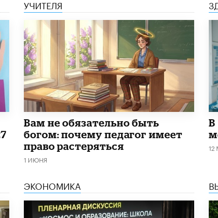
УЧИТЕЛЯ
З
​Вам не обязательно быть
В
27
богом: почему педагог имеет
м
право растеряться
12
1 ИЮНЯ
ЭКОНОМИКА
В