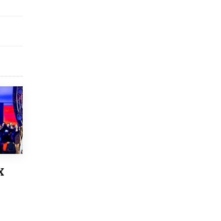
8 ИЮНЯ /
ЕГЭ И ОГЭ
Школа «СКОЛКА» и Госкорпорация
«Росатом» подписали соглашение о
сотрудничестве
8 ИЮНЯ /
ОБРАЗОВАТЕЛЬНАЯ ПОЛИТИКА
Депутаты призвали не отклонять
дипломы только из-за не пройденного
антиплагиата
5 ИЮНЯ /
ЧТО ПРОИСХОДИТ?
Минпросвещения просят добавить в
школьные учебники примеры женщин-
инженеров
5 ИЮНЯ /
УЧЕБНИКИ
Уличенный в списывании школьник
вернул себе призовое место на
Х
олимпиаде через суд
5 ИЮНЯ /
ЧТО ПРОИСХОДИТ?
«Евгений Онегин» станет обязательным
для повторения в 10–11-х классах