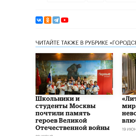
ЧИТАЙТЕ ТАКЖЕ В РУБРИКЕ «ГОРОД
Школьники и
​«Л
студенты Москвы
мир
почтили память
нев
героев Великой
влю
Отечественной войны
19 ИЮ
22 ИЮНЯ