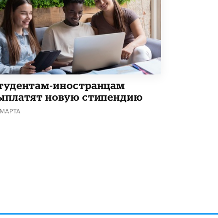
тудентам-иностранцам
ыплатят новую стипендию
 МАРТА