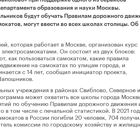
епартамента образования и науки Москвы.
ольников будут обучать Правилам дорожного движ
катов, могут ввести во всех школах столицы. Об
й, которая работает в Москве, организован курс
электросамокатами. Он состоит из двух блоков:
ют, как пользоваться самокатом, какие правила
едвижение на самокатах по улицам города, и
инается с 14 лет, сообщил инициатор проекта,
Шапошников.
льных учреждения в районах Свиблово, Северное 
ограмма может охватить все школы города Москв
ятий по обучению Правилам дорожного движения 
в том числе с печальной статистикой. В 2021 год
амокатов в России погибли 20 человек, 704 получи
атель комиссии по городскому хозяйству и жилищ