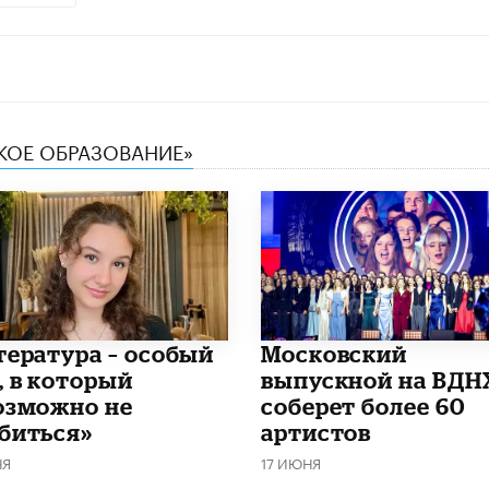
СКОЕ ОБРАЗОВАНИЕ»
итература – особый
Московский
, в который
выпускной на ВДН
озможно не
соберет более 60
биться»
артистов
НЯ
17 ИЮНЯ