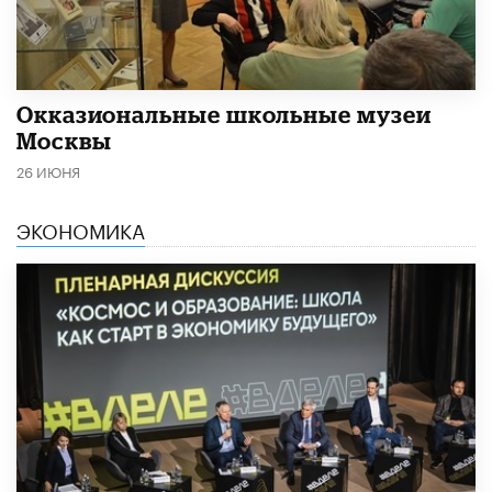
​Окказиональные школьные музеи
Москвы
26 ИЮНЯ
ЭКОНОМИКА