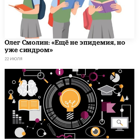
​Олег Смолин: «Ещё не эпидемия, но
уже синдром»
22 ИЮЛЯ