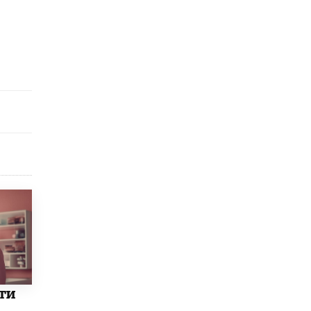
исторические объекты
11 ИЮНЯ /
ГОРОДСКОЕ ОБРАЗОВАНИЕ
​Почти 50 новых объектов образования
открыли в этом учебном году в Москве
10 ИЮНЯ /
ГОРОДСКОЕ ОБРАЗОВАНИЕ
Госдума приняла закон о детских SIM-
картах
10 ИЮНЯ /
ДЕТИ
Глава СПЧ предложил вернуть в школы
устные переходные экзамены
9 ИЮНЯ /
КАЧЕСТВО ОБРАЗОВАНИЯ
​Объединяя дошкольный мир
8 ИЮНЯ /
АНОНС
«Сколково» и ГК «Просвещение»
анонсировали запуск акселератора
технологических решений для всех
уровней образования
ти
8 ИЮНЯ /
ЧТО ПРОИСХОДИТ?