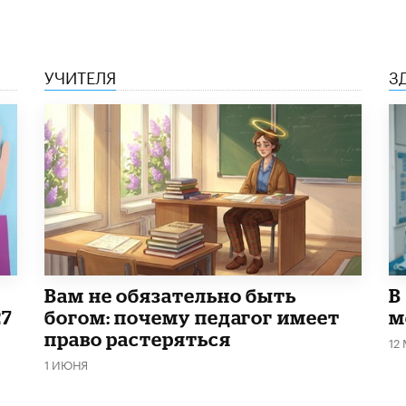
УЧИТЕЛЯ
З
​Вам не обязательно быть
В
27
богом: почему педагог имеет
м
право растеряться
12
1 ИЮНЯ