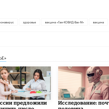
ронавирус
здоровье
вакцина «Гам-КОВИД-Вак-М»
вакцина
ЬЕ»
оссии предложили
Исследование: поч
личить число
половина