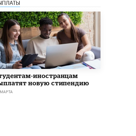
ЫПЛАТЫ
Академик РАН предупредил, что
ChatGPT отучит школьников думать
1 ИЮНЯ /
ШКОЛЬНИКИ
тудентам-иностранцам
ыплатят новую стипендию
 МАРТА