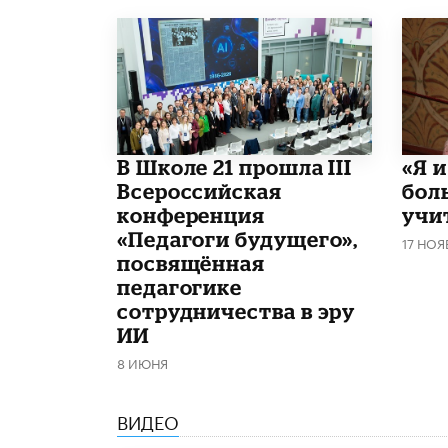
В Школе 21 прошла III
«Я 
Всероссийская
бол
конференция
учи
«Педагоги будущего»,
17 НОЯ
посвящённая
педагогике
сотрудничества в эру
ИИ
8 ИЮНЯ
ВИДЕО