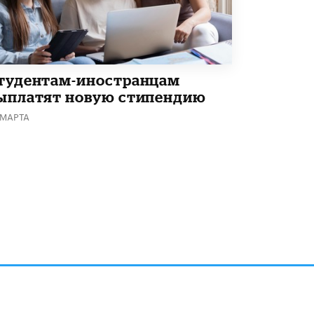
тудентам-иностранцам
ыплатят новую стипендию
 МАРТА