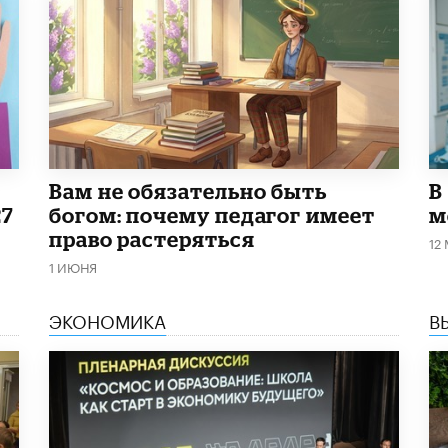
​Вам не обязательно быть
В
27
богом: почему педагог имеет
м
право растеряться
12
1 ИЮНЯ
ЭКОНОМИКА
В