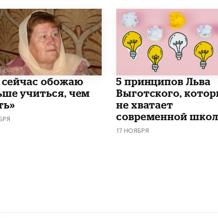
и сейчас обожаю
5 принципов Льва
ьше учиться, чем
Выготского, кото
ть»
не хватает
современной школ
БРЯ
17 НОЯБРЯ