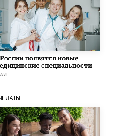
Академик РАН предупредил, что
ChatGPT отучит школьников думать
1 ИЮНЯ /
ШКОЛЬНИКИ
 России появятся новые
едицинские специальности
 МАЯ
ЫПЛАТЫ