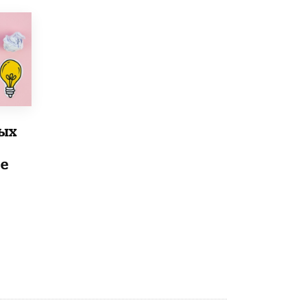
Рособрнадзор ответил на жалобы
школьников на ошибки в ЕГЭ по
русскому
8 ИЮНЯ /
ЕГЭ И ОГЭ
Школа «СКОЛКА» и Госкорпорация
«Росатом» подписали соглашение о
сотрудничестве
8 ИЮНЯ /
ОБРАЗОВАТЕЛЬНАЯ ПОЛИТИКА
рых
Депутаты призвали не отклонять
дипломы только из-за не пройденного
е
антиплагиата
5 ИЮНЯ /
ЧТО ПРОИСХОДИТ?
Минпросвещения просят добавить в
школьные учебники примеры женщин-
инженеров
5 ИЮНЯ /
УЧЕБНИКИ
Уличенный в списывании школьник
вернул себе призовое место на
олимпиаде через суд