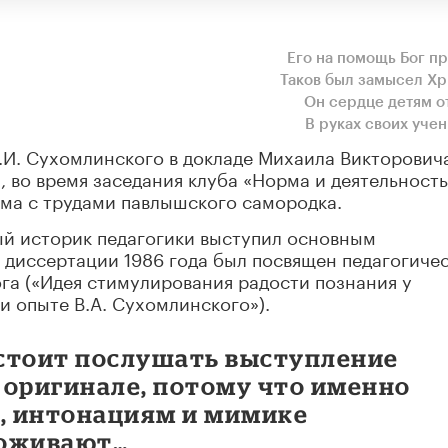
Его на помощь Бог пр
Таков был замысел Хр
Он сердце детям о
В руках своих уче
.И. Сухомлинского в докладе Михаила Викторович
я, во время заседания клуба «Норма и деятельность
ома с трудами павлышского самородка.
ый историк педагогики выступил основным
й диссертации 1986 года был посвящен педагогиче
ога («Идея стимулирования радости познания у
и опыте В.А. Сухомлинского»).
 стоит послушать выступление
 оригинале, потому что именно
м, интонациям и мимике
 оживают…