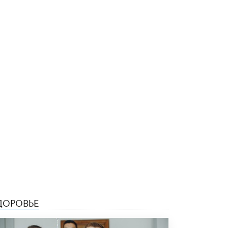
5 ИЮНЯ /
ЧТО ПРОИСХОДИТ?
«Евгений Онегин» станет обязательным
для повторения в 10–11-х классах
4 ИЮНЯ /
КАЧЕСТВО ОБРАЗОВАНИЯ
В Общественной палате предложили
шить школьную форму с учетом
национальных традиций регионов
4 ИЮНЯ /
ШКОЛЬНИКИ
В Госдуме предложили ввести онлайн-
формат для апелляций ЕГЭ
3 ИЮНЯ /
ЕГЭ И ОГЭ
​Яндекс выпустил бесплатный курс по
защите от ИИ-мошенничества
2 ИЮНЯ /
BIG DATA
В России начнут применять новые
подходы к разрешению конфликтов в
ДОРОВЬЕ
школах
2 ИЮНЯ /
ПОДРОСТКИ