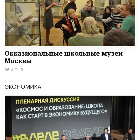
​Окказиональные школьные музеи
Москвы
26 ИЮНЯ
ЭКОНОМИКА