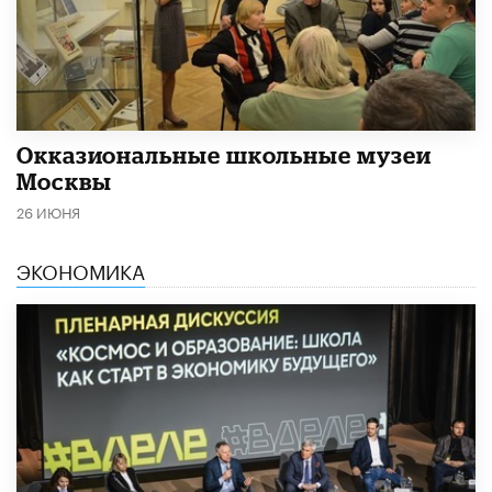
​Окказиональные школьные музеи
Москвы
26 ИЮНЯ
ЭКОНОМИКА