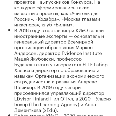
проектов – выпускников Конкурса. На
конкурсе сформировались такие
известные проекты, как «Учитель для
России», «Кодабра», «Москва глазами
инженера», клуб «Билим».
В 2018 году в состав жюри КИвО вошли
иностранные эксперты — основатель и
генеральный директор Всемирной
организации образования Маркес
Андерсон, директор Evidence Institute
Мацей Якубовски, профессор
Будапештского университета ELTE Габор
Халасз и директор по образованию и
навыкам Организации экономического
сотрудничества и развития Андреас
Шляйхер. В 2019 году к жюри
присоединился управляющий директор
EDvisor Finland Нил О’Тул, в 2020 – Ульрих
Бозер (The Learning Agency) и Анна
Дементьева (xEdu).
Победителем КИвО – 2020 стал проект