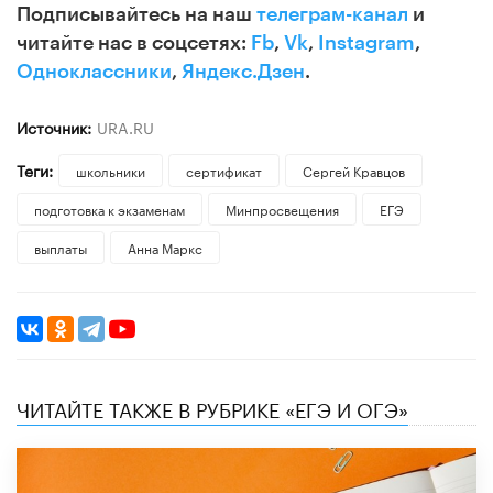
Подписывайтесь на наш
телеграм-канал
и
читайте нас в соцсетях:
Fb
,
Vk
,
Instagram
,
Одноклассники
,
Яндекс.Дзен
.
Источник:
URA.RU
Теги:
школьники
сертификат
Сергей Кравцов
подготовка к экзаменам
Минпросвещения
ЕГЭ
выплаты
Анна Маркс
ЧИТАЙТЕ ТАКЖЕ В РУБРИКЕ «ЕГЭ И ОГЭ»