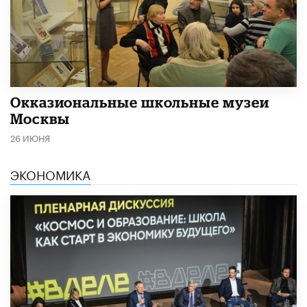
​Окказиональные школьные музеи
Москвы
26 ИЮНЯ
ЭКОНОМИКА