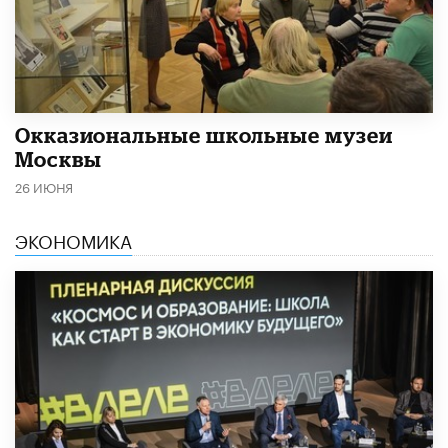
​Окказиональные школьные музеи
Москвы
26 ИЮНЯ
ЭКОНОМИКА