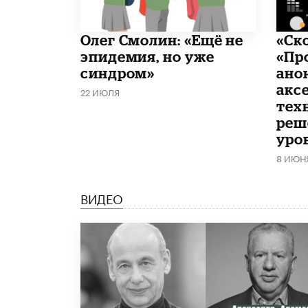
​Олег Смолин: «Ещё не
«Ск
эпидемия, но уже
«Пр
синдром»
ано
акс
22 ИЮЛЯ
тех
реш
уро
8 ИЮН
ВИДЕО