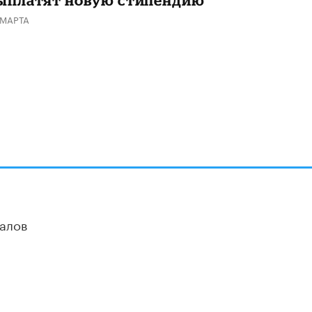
ыплатят новую стипендию
 МАРТА
алов