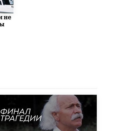
8 ИЮНЯ /
ЕГЭ И ОГЭ
Школа «СКОЛКА» и Госкорпорация
и не
«Росатом» подписали соглашение о
сотрудничестве
мы
8 ИЮНЯ /
ОБРАЗОВАТЕЛЬНАЯ ПОЛИТИКА
Депутаты призвали не отклонять
дипломы только из-за не пройденного
антиплагиата
5 ИЮНЯ /
ЧТО ПРОИСХОДИТ?
Минпросвещения просят добавить в
школьные учебники примеры женщин-
инженеров
5 ИЮНЯ /
УЧЕБНИКИ
Уличенный в списывании школьник
вернул себе призовое место на
олимпиаде через суд
5 ИЮНЯ /
ЧТО ПРОИСХОДИТ?
«Евгений Онегин» станет обязательным
для повторения в 10–11-х классах