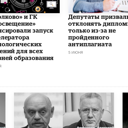
олково» и ГК
Депутаты призвал
освещение»
отклонять дипло
нсировали запуск
только из-за не
елератора
пройденного
нологических
антиплагиата
ений для всех
5 ИЮНЯ
вней образования
Я