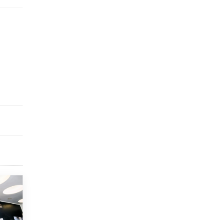
открыли в этом учебном году в Москве
10 ИЮНЯ /
ГОРОДСКОЕ ОБРАЗОВАНИЕ
Госдума приняла закон о детских SIM-
картах
10 ИЮНЯ /
ДЕТИ
Глава СПЧ предложил вернуть в школы
устные переходные экзамены
9 ИЮНЯ /
КАЧЕСТВО ОБРАЗОВАНИЯ
​Объединяя дошкольный мир
8 ИЮНЯ /
АНОНС
«Сколково» и ГК «Просвещение»
анонсировали запуск акселератора
технологических решений для всех
уровней образования
8 ИЮНЯ /
ЧТО ПРОИСХОДИТ?
Рособрнадзор ответил на жалобы
школьников на ошибки в ЕГЭ по
русскому