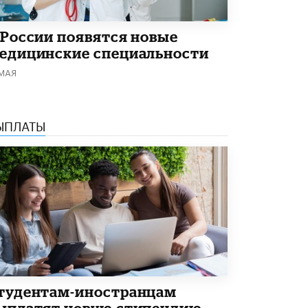
В Минобрнауки рассказали о новых
правилах приема в аспирантуру
 России появятся новые
1 ИЮНЯ /
КАЧЕСТВО ОБРАЗОВАНИЯ
едицинские специальности
 МАЯ
ЫПЛАТЫ
тудентам-иностранцам