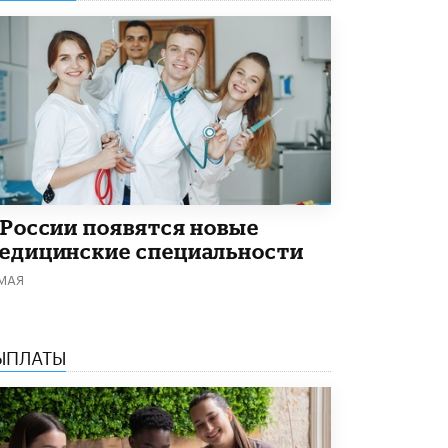
Академик РАН предупредил, что
ChatGPT отучит школьников думать
1 ИЮНЯ /
ШКОЛЬНИКИ
 России появятся новые
едицинские специальности
 МАЯ
ЫПЛАТЫ