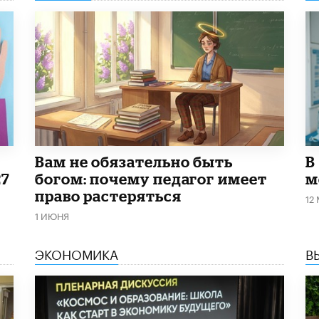
​Вам не обязательно быть
В
27
богом: почему педагог имеет
м
право растеряться
12
1 ИЮНЯ
ЭКОНОМИКА
В