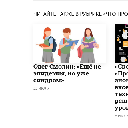
ЧИТАЙТЕ ТАКЖЕ В РУБРИКЕ «ЧТО ПР
​Олег Смолин: «Ещё не
«Ск
эпидемия, но уже
«Пр
синдром»
ано
акс
22 ИЮЛЯ
тех
реш
уро
8 ИЮН