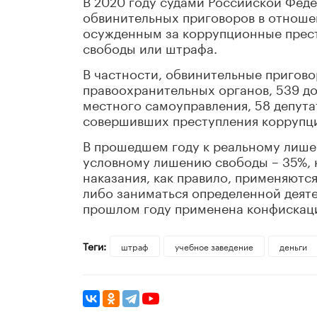
В 2020 году судами Российской Фед
обвинительных приговоров в отношен
осужденным за коррупционные прест
свободы или штрафа.
В частности, обвинительные пригов
правоохранительных органов, 539 д
местного самоуправления, 58 депута
совершивших преступления коррупц
В прошедшем году к реальному лише
условному лишению свободы – 35%, к
наказания, как правило, применяют
либо заниматься определенной деяте
прошлом году применена конфискац
Теги:
штраф
учебное заведение
деньги