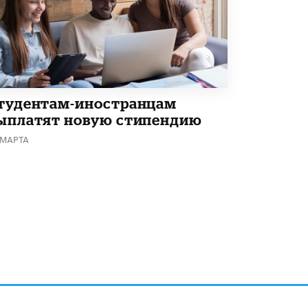
тудентам-иностранцам
ыплатят новую стипендию
 МАРТА