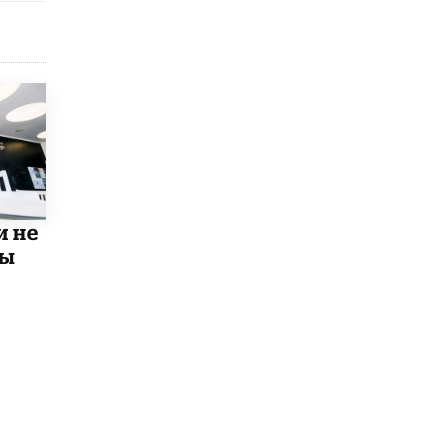
Рособрнадзор ответил на жалобы
школьников на ошибки в ЕГЭ по
русскому
8 ИЮНЯ /
ЕГЭ И ОГЭ
Школа «СКОЛКА» и Госкорпорация
«Росатом» подписали соглашение о
сотрудничестве
8 ИЮНЯ /
ОБРАЗОВАТЕЛЬНАЯ ПОЛИТИКА
Депутаты призвали не отклонять
и не
дипломы только из-за не пройденного
антиплагиата
мы
5 ИЮНЯ /
ЧТО ПРОИСХОДИТ?
Минпросвещения просят добавить в
школьные учебники примеры женщин-
инженеров
5 ИЮНЯ /
УЧЕБНИКИ
Уличенный в списывании школьник
вернул себе призовое место на
олимпиаде через суд