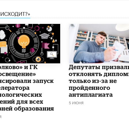
ОИСХОДИТ?»
олково» и ГК
Депутаты призвал
освещение»
отклонять дипло
нсировали запуск
только из-за не
елератора
пройденного
нологических
антиплагиата
ений для всех
5 ИЮНЯ
вней образования
Я