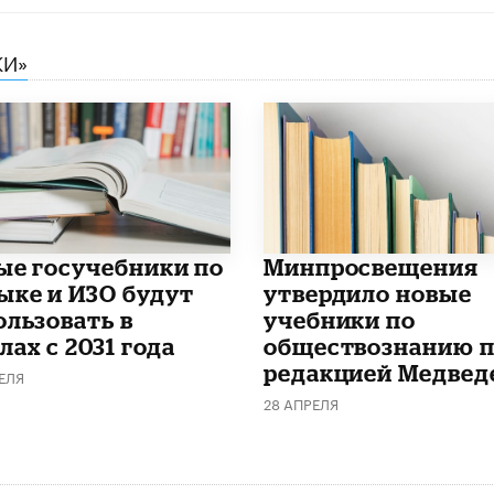
КИ»
ые госучебники по
Минпросвещения
ыке и ИЗО будут
утвердило новые
ользовать в
учебники по
ах с 2031 года
обществознанию 
редакцией Медвед
ЕЛЯ
28 АПРЕЛЯ