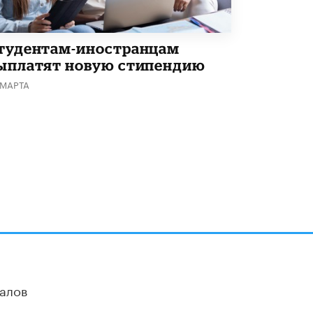
тудентам-иностранцам
ыплатят новую стипендию
 МАРТА
алов