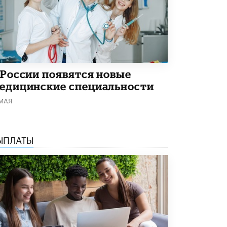
Академик РАН предупредил, что
ChatGPT отучит школьников думать
1 ИЮНЯ /
ШКОЛЬНИКИ
 России появятся новые
едицинские специальности
 МАЯ
ЫПЛАТЫ