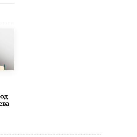
Рособрнадзор ответил на жалобы
школьников на ошибки в ЕГЭ по
русскому
8 ИЮНЯ /
ЕГЭ И ОГЭ
Школа «СКОЛКА» и Госкорпорация
«Росатом» подписали соглашение о
сотрудничестве
8 ИЮНЯ /
ОБРАЗОВАТЕЛЬНАЯ ПОЛИТИКА
Депутаты призвали не отклонять
дипломы только из-за не пройденного
антиплагиата
5 ИЮНЯ /
ЧТО ПРОИСХОДИТ?
Минпросвещения просят добавить в
под
школьные учебники примеры женщин-
ева
инженеров
5 ИЮНЯ /
УЧЕБНИКИ
Уличенный в списывании школьник
вернул себе призовое место на
олимпиаде через суд