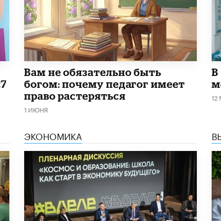
​Вам не обязательно быть
В
27
богом: почему педагог имеет
м
право растеряться
12
1 ИЮНЯ
ЭКОНОМИКА
В