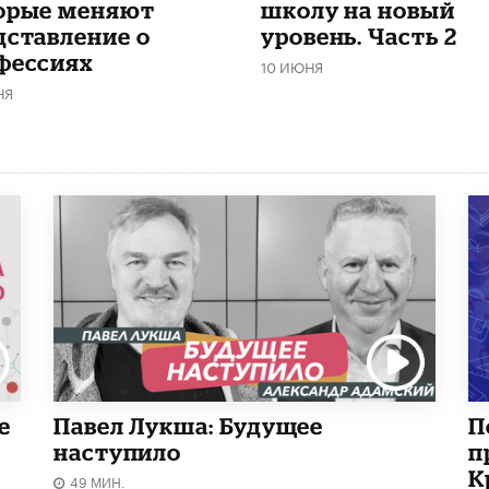
орые меняют
школу на новый
дставление о
уровень. Часть 2
фессиях
10 ИЮНЯ
НЯ
е
Павел Лукша: Будущее
П
наступило
п
К
49 МИН.