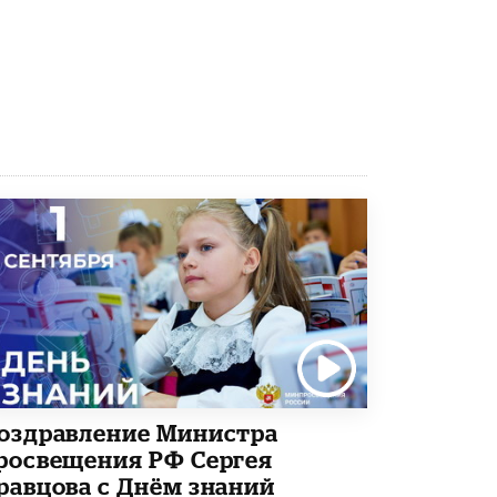
Академик РАН предупредил, что
ChatGPT отучит школьников думать
1 ИЮНЯ /
ШКОЛЬНИКИ
оздравление Министра
росвещения РФ Сергея
равцова с Днём знаний