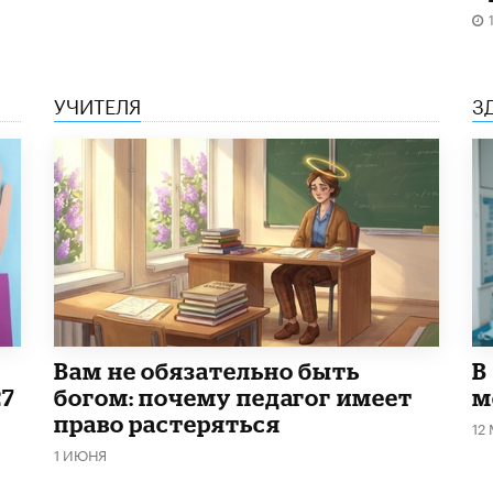
УЧИТЕЛЯ
З
​Вам не обязательно быть
В
27
богом: почему педагог имеет
м
право растеряться
12
1 ИЮНЯ