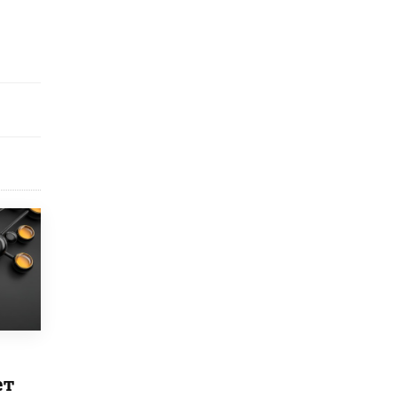
5 ИЮНЯ /
ЧТО ПРОИСХОДИТ?
«Евгений Онегин» станет обязательным
для повторения в 10–11-х классах
4 ИЮНЯ /
КАЧЕСТВО ОБРАЗОВАНИЯ
В Общественной палате предложили
шить школьную форму с учетом
национальных традиций регионов
4 ИЮНЯ /
ШКОЛЬНИКИ
В Госдуме предложили ввести онлайн-
формат для апелляций ЕГЭ
3 ИЮНЯ /
ЕГЭ И ОГЭ
​Яндекс выпустил бесплатный курс по
защите от ИИ-мошенничества
2 ИЮНЯ /
BIG DATA
В России начнут применять новые
подходы к разрешению конфликтов в
школах
2 ИЮНЯ /
ПОДРОСТКИ
ет