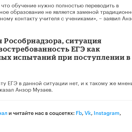
, что обучение нужно полностью переводить в
ое образование не является заменой традицион
ому контакту учителя с учениками», – заявил Ан
я Рособрнадзора, ситуация
востребованность ЕГЭ как
ых испытаний при поступлении в
ту ЕГЭ в данной ситуации нет, и к такому же мне
казал Анзор Музаев.
нал
и читайте нас в соцсетях:
Fb
,
Vk
,
Instagram
,