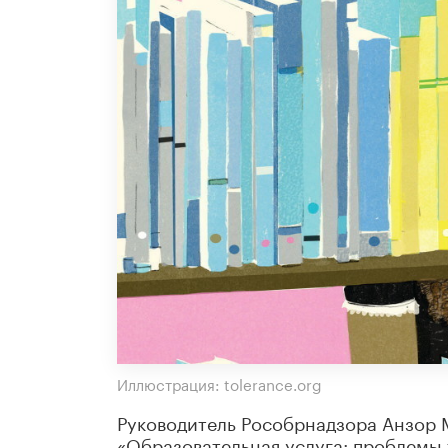
Иллюстрация: tolerance.org
Руководитель Рособрнадзора Анзор М
«Образовательная услуга: проблемы 